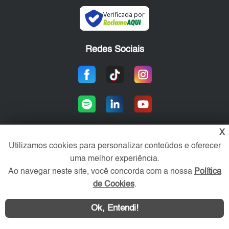
Verificada por
Redes Sociais
X
Utilizamos cookies para personalizar conteúdos e oferecer
Área exclusiva aos anunciantes,
uma melhor experiência.
acesse sua conta:
Ao navegar neste site, você concorda com a nossa
Política
de Cookies
.
Ok, Entendi!
WhatsApp
Contatar