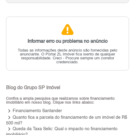
Informar erro ou problema no anúncio
Todas as informações deste anúncio são fornecidas pelo
anunciante.
O Portal ZL Imóvel fica isento de qualquer
responsabilidade.
Creci - Procure sempre um corretor
credenciado.
Blog do Grupo SP Imóvel
Confira a ampla pesquisa que realizamos sobre financiamento
imobiliário em nosso blog. Clique nos links abaixo:
keyboard_arrow_right
Financiamento Santander
keyboard_arrow_right
Quanto fica a parcela do financiamento de um imóvel de R$
500 mil?
keyboard_arrow_right
Queda da Taxa Selic: Qual o impacto no financiamento
imobiliário?