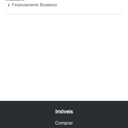
keyboard_arrow_right
Financiamento Bradesco
Imóveis
Comprar