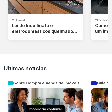
ZL Imóvel
ZL Imóvel
Lei do Inquilinato e
Como ca
eletrodomésticos queimados:
um imóv
quem paga o prejuízo?
passo 
Últimas notícias
Sobre Compra e Venda de Imóveis
Guia de