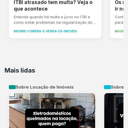
ITBI atrasado tem multa? Veja o
Os m
que acontece
ir no
Entenda quando há multa e juros no ITBI e
Conheç
como evitar problemas na regularização do
para ir
imóvel
#SOBRE-COMPRA-E-VENDA-DE-IMOVEIS
#GUIA-
Mais lidas
Sobre Locação de Imóveis
Sobre C