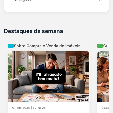
Destaques da semana
Sobre Compra e Venda de Imóveis
Guia 
07.ago.2026 | ZL Imóvel
05.ago.