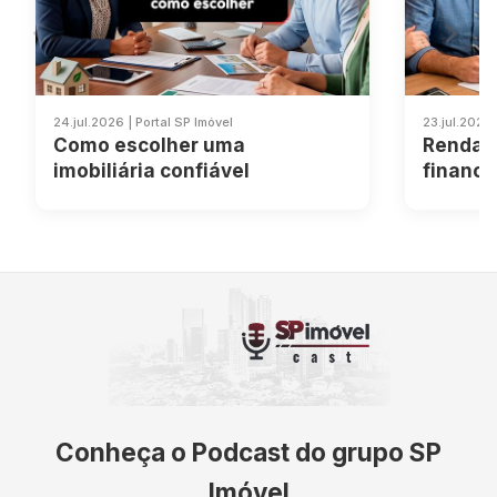
24.jul.2026 | Portal SP Imóvel
23.jul.2026 
Como escolher uma
Renda F
imobiliária confiável
financi
como c
2026
Conheça o Podcast do grupo SP
Imóvel