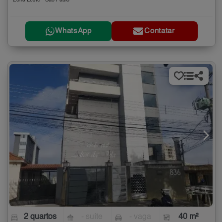
Zona Leste - São Paulo
WhatsApp
Contatar
2 quartos
- suíte
- vaga
40 m²