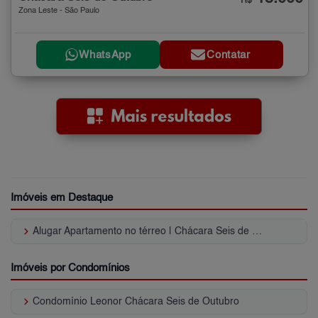
R$
Zona Leste - São Paulo
WhatsApp
Contatar
Imóveis em Destaque
keyboard_arrow_right
Alugar Apartamento no térreo | Chácara Seis de Outubro
Imóveis por Condomínios
keyboard_arrow_right
Condomínio Leonor Chácara Seis de Outubro