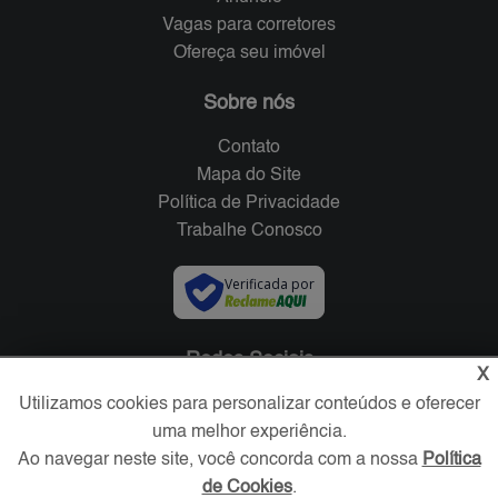
Vagas para corretores
Ofereça seu imóvel
Sobre nós
Contato
Mapa do Site
Política de Privacidade
Trabalhe Conosco
Verificada por
Redes Sociais
X
Utilizamos cookies para personalizar conteúdos e oferecer
uma melhor experiência.
Ao navegar neste site, você concorda com a nossa
Política
de Cookies
.