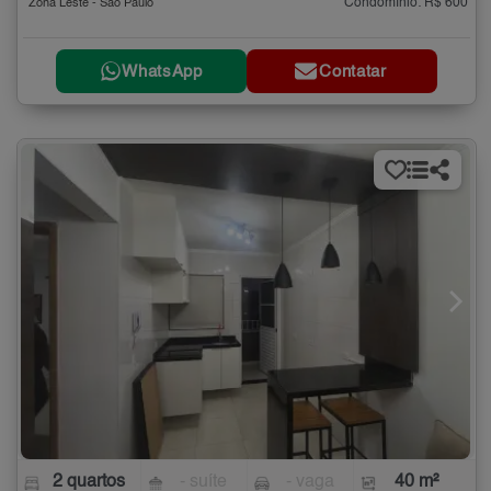
Condomínio: R$ 600
Zona Leste - São Paulo
WhatsApp
Contatar
2 quartos
- suíte
- vaga
40 m²