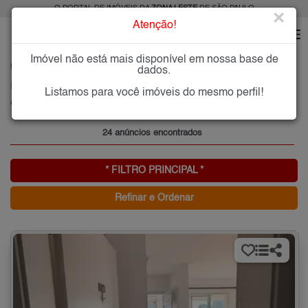
O PORTAL DE IMÓVEIS DA
ZONA LESTE
DE SÃO PAULO
×
Atenção!
Imóvel não está mais disponível em nossa base de
HOME
ZONA LESTE
ALUGAR
CHÁCARA SEIS DE OUTUBRO
dados.
Imóveis para Alugar na Chácara Seis de Outubro, Zona Leste de São Paulo, SP
Listamos para você imóveis do mesmo perfil!
Chácara Seis de Outubro, Zona Leste
24 anúncios encontrados
* FILTRO PRINCIPAL *
Refinar e Ordenar