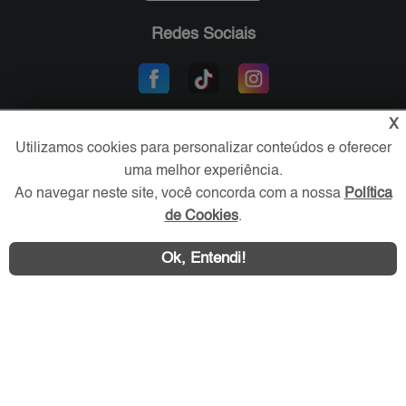
Redes Sociais
X
Utilizamos cookies para personalizar conteúdos e oferecer
uma melhor experiência.
Ao navegar neste site, você concorda com a nossa
Política
de Cookies
.
Área exclusiva aos anunciantes,
acesse sua conta:
Ok, Entendi!