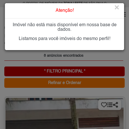
O PORTAL DE IMÓVEIS DA
ZONA LESTE
DE SÃO PAULO
×
Atenção!
Imóvel não está mais disponível em nossa base de
HOME
ZONA LESTE
ALUGAR
CIDADE SATÉLITE SANTA BÁRBARA
dados.
Imóveis para Alugar na Cidade Satélite Santa Bárbara, Zona Leste de São Paulo, SP
Listamos para você imóveis do mesmo perfil!
Cidade Satélite Santa Bárbara, Zona Leste
8 anúncios encontrados
* FILTRO PRINCIPAL *
Refinar e Ordenar