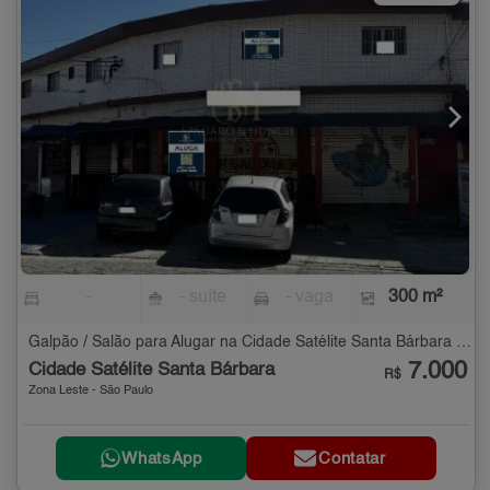
-
- suíte
- vaga
300 m²
Galpão / Salão para Alugar na Cidade Satélite Santa Bárbara - 300 m²
7.000
Cidade Satélite Santa Bárbara
R$
Zona Leste - São Paulo
WhatsApp
Contatar