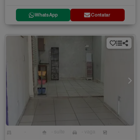
WhatsApp
Contatar
-
- suíte
- vaga
-