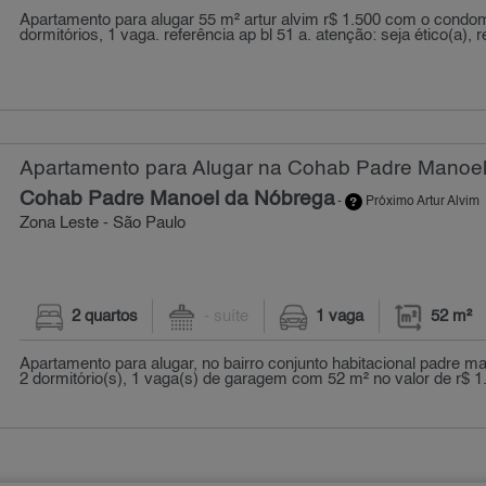
Apartamento para alugar 55 m² artur alvim r$ 1.500 com o condomí
dormitórios, 1 vaga. referência ap bl 51 a. atenção: seja ético(a), re
Apartamento para Alugar na Cohab Padre Manoel
Cohab Padre Manoel da Nóbrega
-
Próximo Artur Alvim
Zona Leste - São Paulo
2 quartos
- suíte
1 vaga
52 m²
Apartamento para alugar, no bairro conjunto habitacional padre m
2 dormitório(s), 1 vaga(s) de garagem com 52 m² no valor de r$ 1