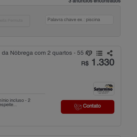
3 anúncios encontrados
eita Permuta
 da Nóbrega com 2 quartos - 55 m²
1.330
R$
nio incluso - 2
speite...
Contato