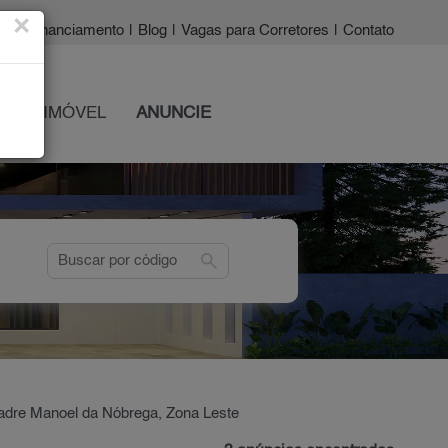
×
a?
|
Financiamento
|
Blog
|
Vagas para Corretores
|
Contato
 SEU IMÓVEL
ANUNCIE
search
dre Manoel da Nóbrega, Zona Leste