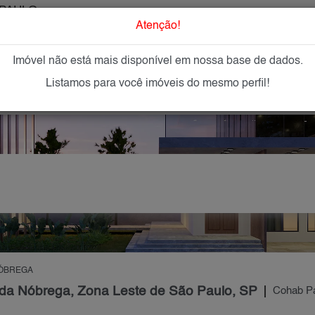
PAULO
O que Procur
Atenção!
Imóvel não está mais disponível em nossa base de dados.
GAR
IMÓVEIS NOVOS
IMOBILIÁRIAS
OFEREÇA
Listamos para você imóveis do mesmo perfil!
NÓBREGA
da Nóbrega, Zona Leste de São Paulo, SP
Cohab Pa