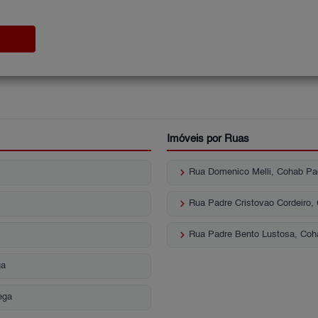
Imóveis por Ruas
keyboard_arrow_right
Rua Domenico Melli, Cohab Pa
keyboard_arrow_right
Rua Padre Cristovao Cordeiro
keyboard_arrow_right
Rua Padre Bento Lustosa, Coh
ga
ega