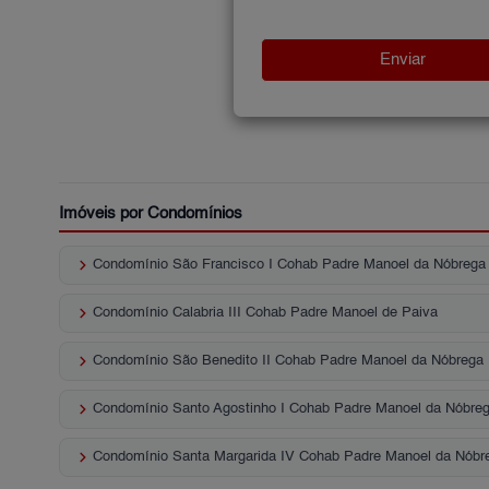
Imóveis por Condomínios
keyboard_arrow_right
Condomínio São Francisco I Cohab Padre Manoel da Nóbrega
keyboard_arrow_right
Condomínio Calabria III Cohab Padre Manoel de Paiva
keyboard_arrow_right
Condomínio São Benedito II Cohab Padre Manoel da Nóbrega
keyboard_arrow_right
Condomínio Santo Agostinho I Cohab Padre Manoel da Nóbre
keyboard_arrow_right
Condomínio Santa Margarida IV Cohab Padre Manoel da Nóbr