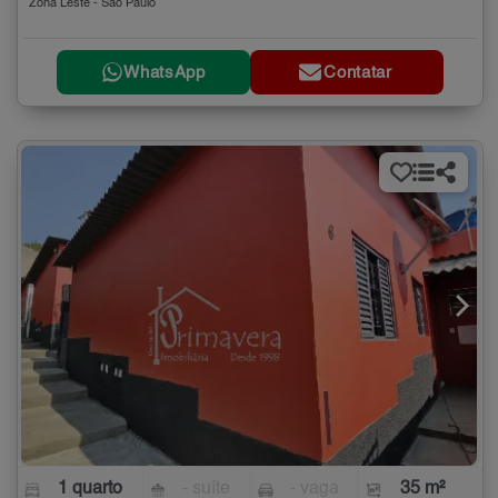
Zona Leste - São Paulo
WhatsApp
Contatar
1 quarto
- suíte
- vaga
35 m²