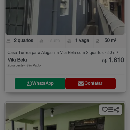
2 quartos
- suíte
1 vaga
50 m²
Casa Térrea para Alugar na Vila Bela com 2 quartos - 50 m²
1.610
Vila Bela
R$
Zona Leste - São Paulo
WhatsApp
Contatar