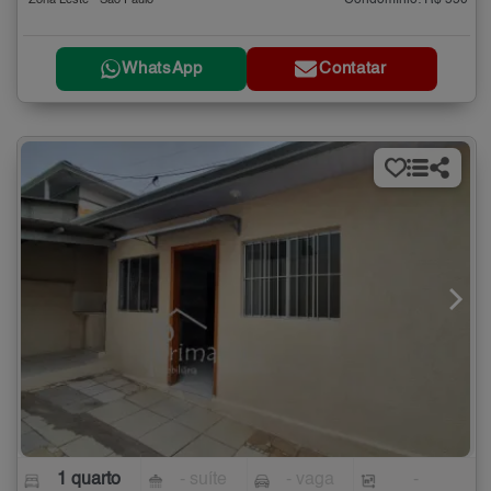
Condomínio: R$ 550
Zona Leste - São Paulo
WhatsApp
Contatar
1 quarto
- suíte
- vaga
-