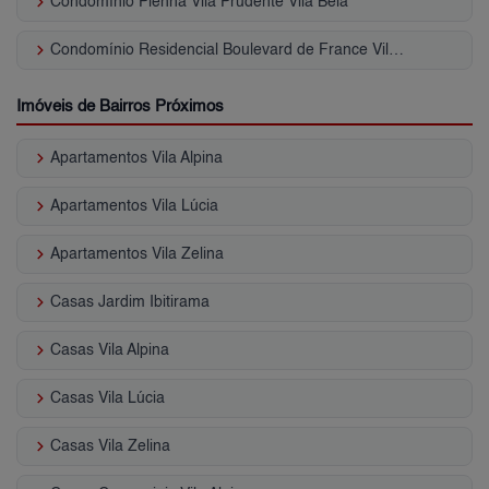
keyboard_arrow_right
Condomínio Plenna Vila Prudente Vila Bela
keyboard_arrow_right
Condomínio Residencial Boulevard de France Vila Bela
Imóveis de Bairros Próximos
keyboard_arrow_right
Apartamentos Vila Alpina
keyboard_arrow_right
Apartamentos Vila Lúcia
keyboard_arrow_right
Apartamentos Vila Zelina
keyboard_arrow_right
Casas Jardim Ibitirama
keyboard_arrow_right
Casas Vila Alpina
keyboard_arrow_right
Casas Vila Lúcia
keyboard_arrow_right
Casas Vila Zelina