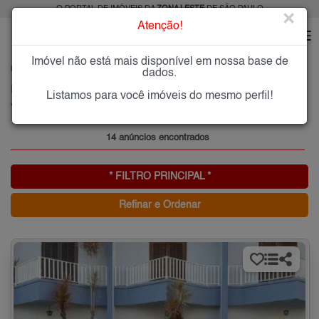
O PORTAL DE IMÓVEIS DA
ZONA LESTE
DE SÃO PAULO
×
Atenção!
Imóvel não está mais disponível em nossa base de
HOME
ZONA LESTE
ALUGAR
VILA BELA
dados.
Imóveis para Alugar na Vila Bela, Zona Leste de São Paulo, SP
Listamos para você imóveis do mesmo perfil!
Vila Bela, Zona Leste
14 anúncios encontrados
* FILTRO PRINCIPAL *
Refinar e Ordenar