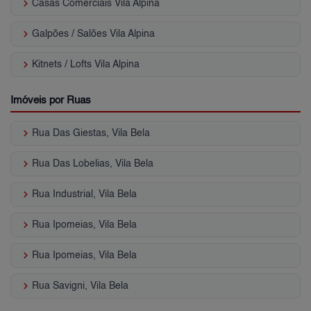
keyboard_arrow_right
Casas Comerciais Vila Alpina
keyboard_arrow_right
Galpões / Salões Vila Alpina
keyboard_arrow_right
Kitnets / Lofts Vila Alpina
Imóveis por Ruas
keyboard_arrow_right
Rua Das Giestas, Vila Bela
keyboard_arrow_right
Rua Das Lobelias, Vila Bela
keyboard_arrow_right
Rua Industrial, Vila Bela
keyboard_arrow_right
Rua Ipomeias, Vila Bela
keyboard_arrow_right
Rua Ipomeias, Vila Bela
keyboard_arrow_right
Rua Savigni, Vila Bela