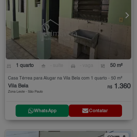
1 quarto
- suíte
- vaga
50 m²
Casa Térrea para Alugar na Vila Bela com 1 quarto - 50 m²
1.360
Vila Bela
R$
Zona Leste - São Paulo
WhatsApp
Contatar