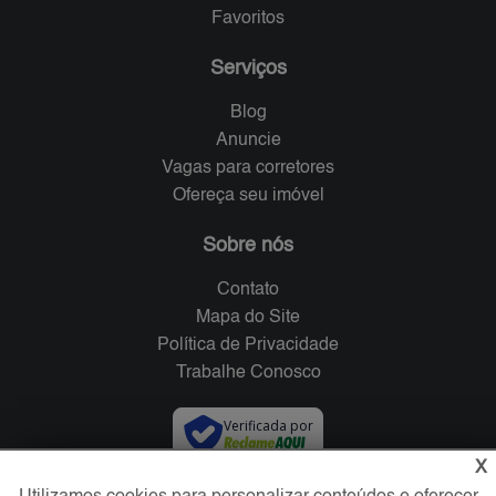
Favoritos
Serviços
Blog
Anuncie
Vagas para corretores
Ofereça seu imóvel
Sobre nós
Contato
Mapa do Site
Política de Privacidade
Trabalhe Conosco
Verificada por
X