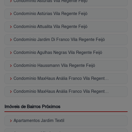
keyboard_arrow_right
Condomínio Astúrias Vila Regente Feijó
keyboard_arrow_right
Condomínio Astúrias Vila Regente Feijó
keyboard_arrow_right
Condomínio Attualita Vila Regente Feijó
keyboard_arrow_right
Condomínio Jardim Di Franco Vila Regente Feijó
keyboard_arrow_right
Condomínio Agulhas Negras Vila Regente Feijó
keyboard_arrow_right
Condomínio Haussmann Vila Regente Feijó
keyboard_arrow_right
Condomínio MaxHaus Anália Franco Vila Regente Feijó
keyboard_arrow_right
Condomínio MaxHaus Anália Franco Vila Regente Feijó
Imóveis de Bairros Próximos
keyboard_arrow_right
Apartamentos Jardim Textil