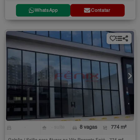
WhatsApp
Contatar
-
- suíte
8 vagas
774 m²