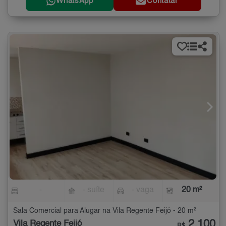
WhatsApp
Contatar
-
- suíte
- vaga
20 m²
Sala Comercial para Alugar na Vila Regente Feijó - 20 m²
2.100
Vila Regente Feijó
R$