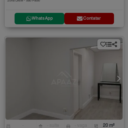
Zona Leste - São Paulo
WhatsApp
Contatar
-
- suíte
- vaga
20 m²