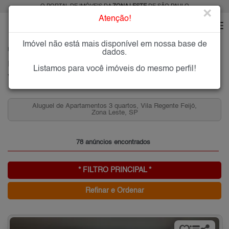
O PORTAL DE IMÓVEIS DA
ZONA LESTE
DE SÃO PAULO
×
Atenção!
Imóvel não está mais disponível em nossa base de
HOME
ZONA LESTE
ALUGAR
VILA REGENTE FEIJÓ
dados.
Imóveis para Alugar na Vila Regente Feijó, Zona Leste de São Paulo, SP
Listamos para você imóveis do mesmo perfil!
Vila Regente Feijó, Zona Leste
Aluguel de Apartamentos 3 quartos, Vila Regente Feijó,
Zona Leste, SP
78 anúncios encontrados
* FILTRO PRINCIPAL *
Refinar e Ordenar