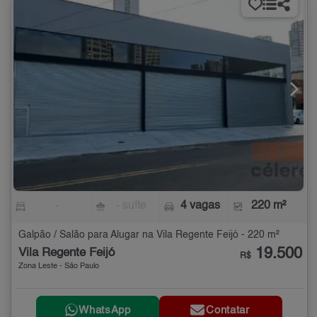
-
- suíte
4 vagas
220 m²
Galpão / Salão para Alugar na Vila Regente Feijó - 220 m²
19.500
Vila Regente Feijó
R$
Zona Leste - São Paulo
WhatsApp
Contatar