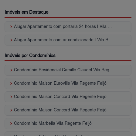
Imóveis em Destaque
keyboard_arrow_right
Alugar Apartamento com portaria 24 horas | Vila Regente Feijó
keyboard_arrow_right
Alugar Apartamento com ar condicionado | Vila Regente Feijó
Imóveis por Condomínios
keyboard_arrow_right
Condomínio Residencial Camille Claudel Vila Regente Feijó
keyboard_arrow_right
Condomínio Maison Euroville Vila Regente Feijó
keyboard_arrow_right
Condomínio Maison Concord Vila Regente Feijó
keyboard_arrow_right
Condomínio Maison Concord Vila Regente Feijó
keyboard_arrow_right
Condomínio Marbella Vila Regente Feijó