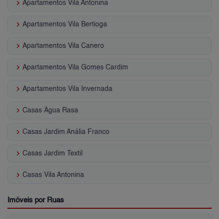
keyboard_arrow_right
Apartamentos Vila Antonina
keyboard_arrow_right
Apartamentos Vila Bertioga
keyboard_arrow_right
Apartamentos Vila Canero
keyboard_arrow_right
Apartamentos Vila Gomes Cardim
keyboard_arrow_right
Apartamentos Vila Invernada
keyboard_arrow_right
Casas Água Rasa
keyboard_arrow_right
Casas Jardim Anália Franco
keyboard_arrow_right
Casas Jardim Textil
keyboard_arrow_right
Casas Vila Antonina
Imóveis por Ruas