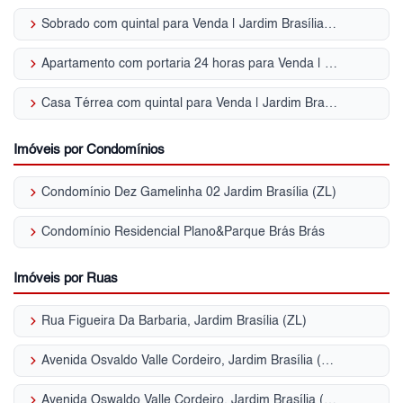
keyboard_arrow_right
Sobrado com quintal para Venda | Jardim Brasília (ZL)
keyboard_arrow_right
Apartamento com portaria 24 horas para Venda | Jardim Brasília (ZL)
keyboard_arrow_right
Casa Térrea com quintal para Venda | Jardim Brasília (ZL)
Imóveis por Condomínios
keyboard_arrow_right
Condomínio Dez Gamelinha 02 Jardim Brasília (ZL)
keyboard_arrow_right
Condomínio Residencial Plano&Parque Brás Brás
Imóveis por Ruas
keyboard_arrow_right
Rua Figueira Da Barbaria, Jardim Brasília (ZL)
keyboard_arrow_right
Avenida Osvaldo Valle Cordeiro, Jardim Brasília (ZL)
keyboard_arrow_right
Avenida Oswaldo Valle Cordeiro, Jardim Brasília (ZL)