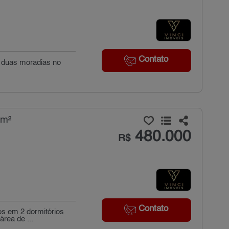
Contato
s, duas moradias no
.
 m²
480.000
R$
Contato
os em 2 dormitórios
rea de ...