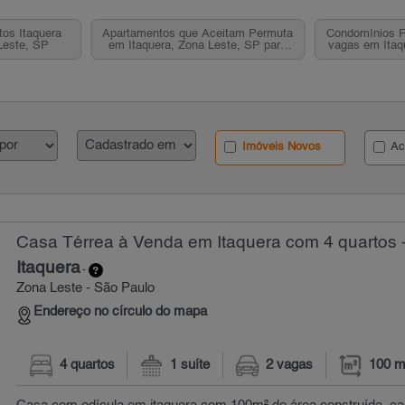
os Itaquera
Apartamentos que Aceitam Permuta
Condomínios F
Leste, SP
em Itaquera, Zona Leste, SP para
vagas em Itaq
Venda
pa
Imóveis Novos
Ac
Casa Térrea à Venda em Itaquera com 4 quartos 
Itaquera
-
Zona Leste - São Paulo
Endereço no círculo do mapa
4 quartos
1 suíte
2 vagas
100 m