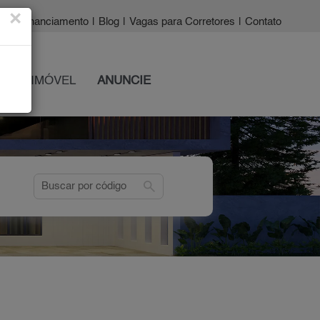
×
a?
|
Financiamento
|
Blog
|
Vagas para Corretores
|
Contato
 SEU IMÓVEL
ANUNCIE
search