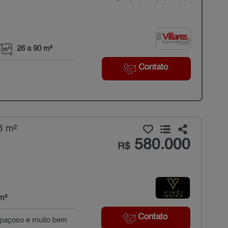
26 a 90 m²
Contato
8 m²
580.000
R$
m²
Contato
spaçoso e muito bem
.