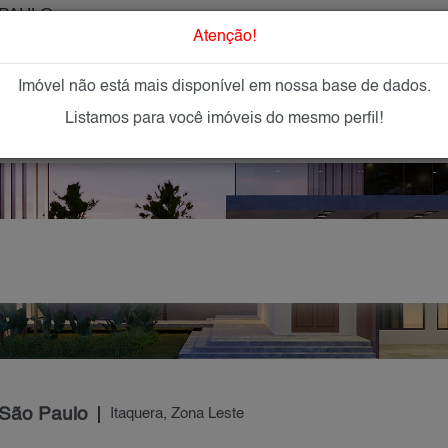
PAULO
O que Procur
Atenção!
Imóvel não está mais disponível em nossa base de dados.
GAR
IMÓVEIS NOVOS
IMOBILIÁRIAS
OFEREÇA
Listamos para você imóveis do mesmo perfil!
 São Paulo
Itaquera, Zona Leste