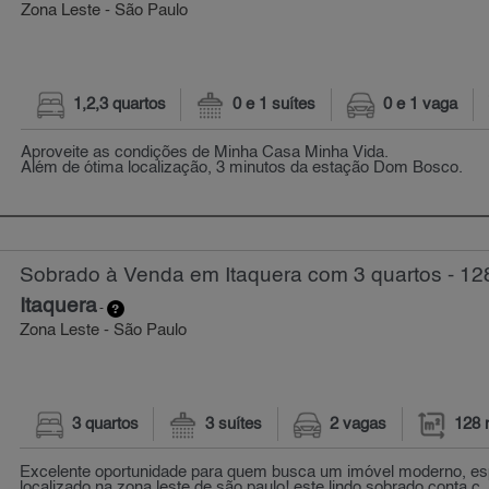
Zona Leste - São Paulo
1,2,3 quartos
0 e 1 suítes
0 e 1 vaga
Aproveite as condições de Minha Casa Minha Vida.
Além de ótima localização, 3 minutos da estação Dom Bosco.
Sobrado à Venda em Itaquera com 3 quartos - 12
Itaquera
-
Zona Leste - São Paulo
3 quartos
3 suítes
2 vagas
128 
Excelente oportunidade para quem busca um imóvel moderno, e
localizado na zona leste de são paulo! este lindo sobrado conta c..