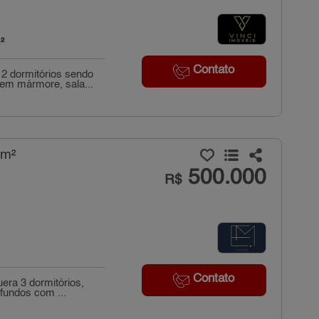
²
Contato
2 dormitórios sendo
em mármore, sala...
 m²
500.000
R$
Contato
ra 3 dormitórios,
 fundos com ...