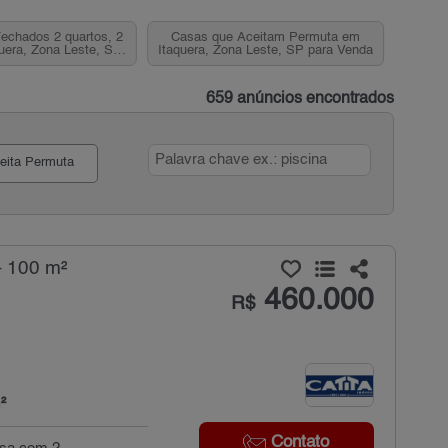
echados 2 quartos, 2
Casas que Aceitam Permuta em
uera, Zona Leste, SP
Itaquera, Zona Leste, SP para Venda
ra venda
659 anúncios encontrados
eita Permuta
- 100 m²
460.000
R$
²
Contato