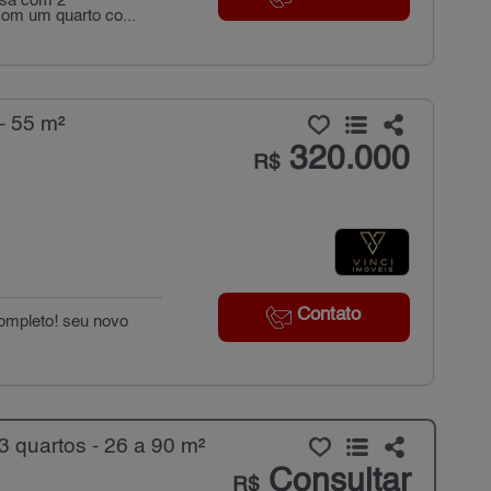
asa com 2
 com um quarto co...
- 55 m²
320.000
R$
Contato
completo! seu novo
 quartos - 26 a 90 m²
Consultar
R$