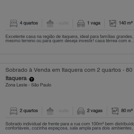
4 quartos
- suíte
1 vaga
140 m²
Excelente casa na região de itaquera, ideal para famílias grande
mesmo terreno ou para quem deseja investir! casa térrea com e..
Sobrado à Venda em Itaquera com 2 quartos - 80
Itaquera
-
Zona Leste - São Paulo
2 quartos
- suíte
2 vagas
80 m²
Sobrado individual de frente para a rua com 100m² bem distribuíd
confortáveis, cozinha espaçosa, sala ampla para dois ambientes, á