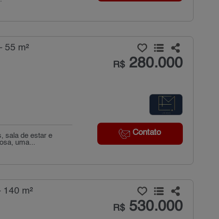
- 55 m²
280.000
R$
Contato
, sala de estar e
osa, uma...
- 140 m²
530.000
R$