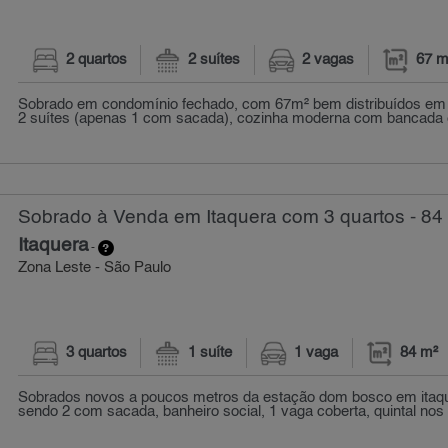
2 quartos
2 suítes
2 vagas
67 m
Sobrado em condomínio fechado, com 67m² bem distribuídos em 
2 suítes (apenas 1 com sacada), cozinha moderna com bancada 
Sobrado à Venda em Itaquera com 3 quartos - 84
Itaquera
-
Zona Leste - São Paulo
3 quartos
1 suíte
1 vaga
84 m²
Sobrados novos a poucos metros da estação dom bosco em itaque
sendo 2 com sacada, banheiro social, 1 vaga coberta, quintal nos