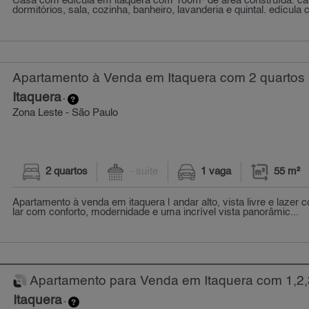
Casa com edícula em itaquera com 100m² de área construída. c
dormitórios, sala, cozinha, banheiro, lavanderia e quintal. edícula
Apartamento à Venda em Itaquera com 2 quartos 
Itaquera
-
Zona Leste - São Paulo
2 quartos
- suíte
1 vaga
55 m²
Apartamento à venda em itaquera | andar alto, vista livre e lazer 
lar com conforto, modernidade e uma incrível vista panorâmic...
Apartamento para Venda em Itaquera com 1,2,3
Itaquera
-