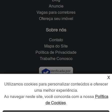
Blog
Anuncie
Vagas para corretores
Ofereça seu imóvel
Sobre nós
Contato
Mapa do Site
Política de Privacidade
Trabalhe Conosco
Verificada por
X
Utilizamos cookies para personalizar conteúdos e oferecer
Redes Sociais
uma melhor experiência.
Ao navegar neste site, você concorda com a nossa
Política
de Cookies
.