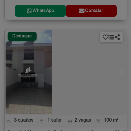
WhatsApp
Contatar
Destaque
3 quartos
1 suíte
2 vagas
100 m²