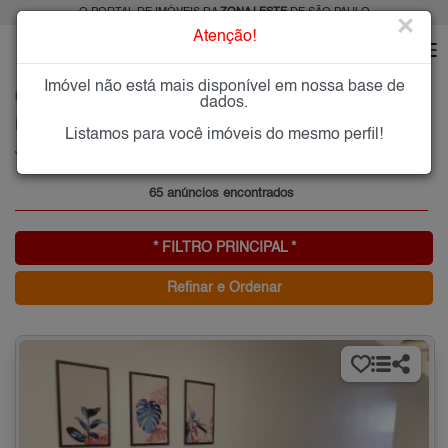
O PORTAL DE IMÓVEIS DA
ZONA LESTE
DE SÃO PAULO
×
Atenção!
Imóvel não está mais disponível em nossa base de
HOME
ZONA LESTE
COMPRAR
JARDIM ARICANDUVA
dados.
Imóveis à Venda no Jardim Aricanduva, Zona Leste de São Paulo
Listamos para você imóveis do mesmo perfil!
Jardim Aricanduva, Zona Leste
65 anúncios encontrados
* FILTRO PRINCIPAL *
Refinar e Ordenar