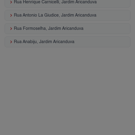
keyboard_arrow_right
Rua Henrique Carnicelli, Jardim Aricanduva
keyboard_arrow_right
Rua Antonio La Giudice, Jardim Aricanduva
keyboard_arrow_right
Rua Formoselha, Jardim Aricanduva
keyboard_arrow_right
Rua Anabiju, Jardim Aricanduva