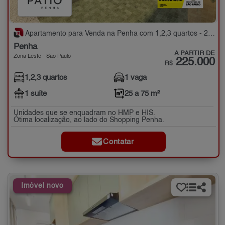
Apartamento para Venda na Penha com 1,2,3 quartos - 25 a 75 m²
Penha
A PARTIR DE
Zona Leste - São Paulo
225.000
R$
1,2,3 quartos
1 vaga
1 suíte
25 a 75 m²
Unidades que se enquadram no HMP e HIS.
Ótima localização, ao lado do Shopping Penha.
Contatar
Imóvel novo