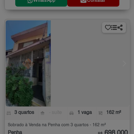
WhatsApp
Contatar
3 quartos
- suíte
1 vaga
162 m²
Sobrado à Venda na Penha com 3 quartos - 162 m²
698.000
Penha
R$