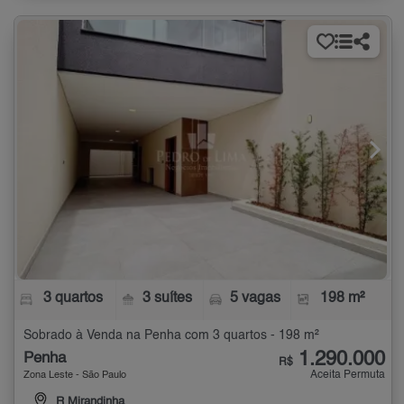
3 quartos
3 suítes
5 vagas
198 m²
Sobrado à Venda na Penha com 3 quartos - 198 m²
1.290.000
Penha
R$
Aceita Permuta
Zona Leste - São Paulo
R Mirandinha