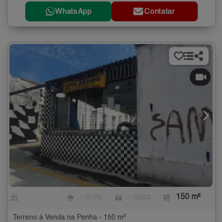
WhatsApp
Contatar
-
- suíte
- vaga
150 m²
Terreno à Venda na Penha - 150 m²