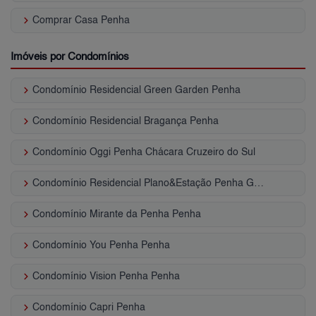
keyboard_arrow_right
Comprar Casa Penha
Imóveis por Condomínios
keyboard_arrow_right
Condomínio Residencial Green Garden Penha
keyboard_arrow_right
Condomínio Residencial Bragança Penha
keyboard_arrow_right
Condomínio Oggi Penha Chácara Cruzeiro do Sul
keyboard_arrow_right
Condomínio Residencial Plano&Estação Penha Guaiaúna
keyboard_arrow_right
Condomínio Mirante da Penha Penha
keyboard_arrow_right
Condomínio You Penha Penha
keyboard_arrow_right
Condomínio Vision Penha Penha
keyboard_arrow_right
Condomínio Capri Penha