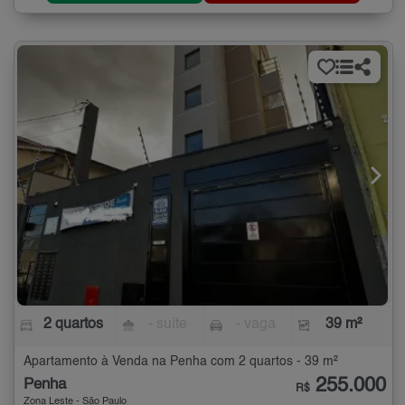
2 quartos
- suíte
- vaga
39 m²
Apartamento à Venda na Penha com 2 quartos - 39 m²
255.000
Penha
R$
Zona Leste - São Paulo