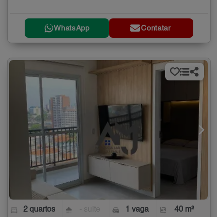
WhatsApp
Contatar
2 quartos
- suíte
1 vaga
40 m²