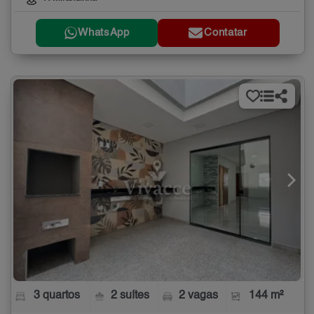
WhatsApp
Contatar
3 quartos
2 suítes
2 vagas
144 m²