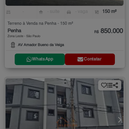
-
- suíte
- vaga
150 m²
Terreno à Venda na Penha - 150 m²
850.000
Penha
R$
Zona Leste - São Paulo
AV Amador Bueno da Veiga
WhatsApp
Contatar