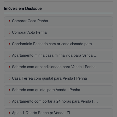
Imóveis em Destaque
keyboard_arrow_right
Comprar Casa Penha
keyboard_arrow_right
Comprar Apto Penha
keyboard_arrow_right
Condomínio Fechado com ar condicionado para Venda | Penha
keyboard_arrow_right
Apartamento minha casa minha vida para Venda | Penha
keyboard_arrow_right
Sobrado com ar condicionado para Venda | Penha
keyboard_arrow_right
Casa Térrea com quintal para Venda | Penha
keyboard_arrow_right
Sobrado com quintal para Venda | Penha
keyboard_arrow_right
Apartamento com portaria 24 horas para Venda | Penha
keyboard_arrow_right
Aptos 1 Quarto Penha p/ Venda, ZL