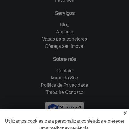
Favoritos
Serviços
Blog
Anuncie
Vagas para corretores
Ofereça seu imóvel
Sobre nós
Contato
Mapa do Site
Política de Privacidade
Trabalhe Conosco
Verificada por
X
Utilizamos cookies para personalizar conteúdos e oferecer
Redes Sociais
uma melhor experiência.