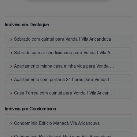
Imóveis em Destaque
keyboard_arrow_right
Sobrado com quintal para Venda | Vila Aricanduva
keyboard_arrow_right
Sobrado com ar condicionado para Venda | Vila Aricanduva
keyboard_arrow_right
Apartamento minha casa minha vida para Venda | Vila Aricanduva
keyboard_arrow_right
Apartamento com portaria 24 horas para Venda | Vila Aricanduva
keyboard_arrow_right
Casa Térrea com quintal para Venda | Vila Aricanduva
Imóveis por Condomínios
keyboard_arrow_right
Condomínio Edfício Manacá Vila Aricanduva
keyboard_arrow_right
Condomínio Residencial Manzano Vila Aricanduva