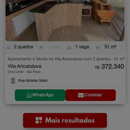
2 quartos
- suíte
1 vaga
51 m²
Apartamento à Venda na Vila Aricanduva com 2 quartos - 51 m²
372.340
Vila Aricanduva
R$
Zona Leste - São Paulo
Rua Moisés Marx
WhatsApp
Contatar