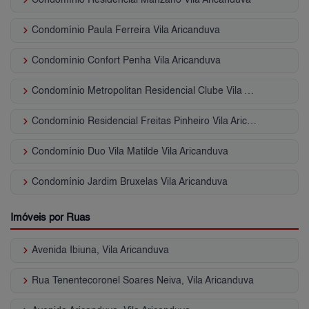
keyboard_arrow_right
Condomínio Paula Ferreira Vila Aricanduva
keyboard_arrow_right
Condomínio Confort Penha Vila Aricanduva
keyboard_arrow_right
Condomínio Metropolitan Residencial Clube Vila Aricanduva
keyboard_arrow_right
Condomínio Residencial Freitas Pinheiro Vila Aricanduva
keyboard_arrow_right
Condomínio Duo Vila Matilde Vila Aricanduva
keyboard_arrow_right
Condomínio Jardim Bruxelas Vila Aricanduva
Imóveis por Ruas
keyboard_arrow_right
Avenida Ibiuna, Vila Aricanduva
keyboard_arrow_right
Rua Tenentecoronel Soares Neiva, Vila Aricanduva