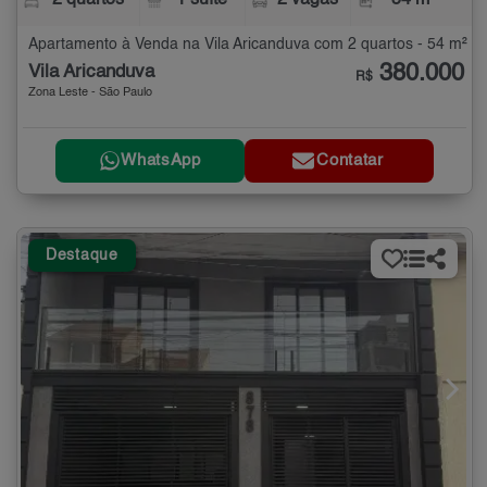
2 quartos
1 suíte
2 vagas
54 m²
Apartamento à Venda na Vila Aricanduva com 2 quartos - 54 m²
380.000
Vila Aricanduva
R$
Zona Leste - São Paulo
WhatsApp
Contatar
Destaque