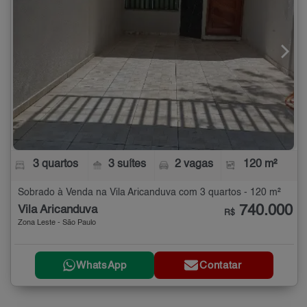
3 quartos
3 suítes
2 vagas
120 m²
Sobrado à Venda na Vila Aricanduva com 3 quartos - 120 m²
740.000
Vila Aricanduva
R$
Zona Leste - São Paulo
WhatsApp
Contatar