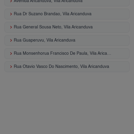
keyboard_arrow_right
Avenida Aricanduva, Vila Aricanduva
keyboard_arrow_right
Rua Dr Suzano Brandao, Vila Aricanduva
keyboard_arrow_right
Rua General Sousa Neto, Vila Aricanduva
keyboard_arrow_right
Rua Guaperuvu, Vila Aricanduva
keyboard_arrow_right
Rua Monsenhorua Francisco De Paula, Vila Aricanduva
keyboard_arrow_right
Rua Otavio Vasco Do Nascimento, Vila Aricanduva