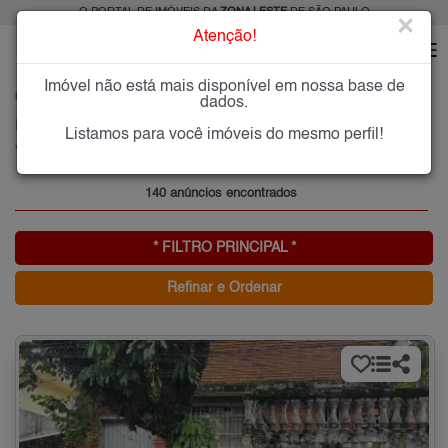
O PORTAL DE IMÓVEIS DA
ZONA LESTE
DE SÃO PAULO
×
Atenção!
Imóvel não está mais disponível em nossa base de
HOME
ZONA LESTE
COMPRAR
VILA ARICANDUVA
dados.
Imóveis à Venda na Vila Aricanduva, Zona Leste de São Paulo
Listamos para você imóveis do mesmo perfil!
Vila Aricanduva, Zona Leste
140 anúncios encontrados
* FILTRO PRINCIPAL *
Refinar e Ordenar