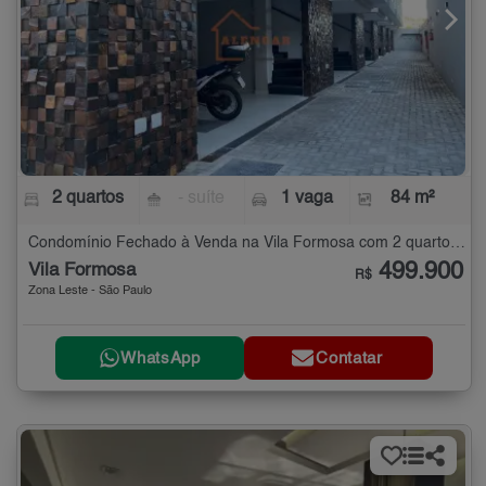
2 quartos
- suíte
1 vaga
84 m²
Condomínio Fechado à Venda na Vila Formosa com 2 quartos - 84 m²
499.900
Vila Formosa
R$
Zona Leste - São Paulo
WhatsApp
Contatar