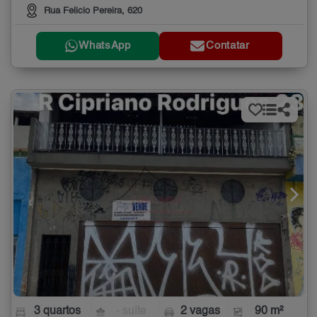
Rua Felicio Pereira, 620
WhatsApp
Contatar
3 quartos
- suíte
2 vagas
90 m²