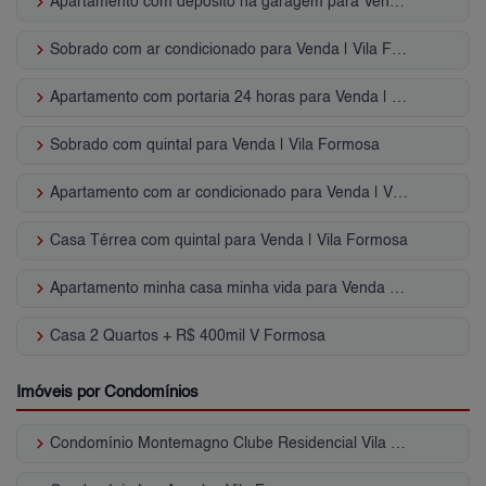
keyboard_arrow_right
Apartamento com depósito na garagem para Venda | Vila Formosa
keyboard_arrow_right
Sobrado com ar condicionado para Venda | Vila Formosa
keyboard_arrow_right
Apartamento com portaria 24 horas para Venda | Vila Formosa
keyboard_arrow_right
Sobrado com quintal para Venda | Vila Formosa
keyboard_arrow_right
Apartamento com ar condicionado para Venda | Vila Formosa
keyboard_arrow_right
Casa Térrea com quintal para Venda | Vila Formosa
keyboard_arrow_right
Apartamento minha casa minha vida para Venda | Vila Formosa
keyboard_arrow_right
Casa 2 Quartos + R$ 400mil V Formosa
Imóveis por Condomínios
keyboard_arrow_right
Condomínio Montemagno Clube Residencial Vila Formosa