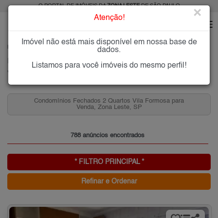
O PORTAL DE IMÓVEIS DA
ZONA LESTE
DE SÃO PAULO
×
Atenção!
Imóvel não está mais disponível em nossa base de
HOME
ZONA LESTE
COMPRAR
VILA FORMOSA
dados.
Imóveis à Venda na Vila Formosa, Zona Leste de São Paulo
Listamos para você imóveis do mesmo perfil!
Vila Formosa, Zona Leste
Condomínios Fechados 2 Quartos Vila Formosa para
Venda, Zona Leste, SP
788 anúncios encontrados
* FILTRO PRINCIPAL *
Refinar e Ordenar