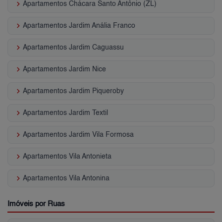
keyboard_arrow_right
Apartamentos Chácara Santo Antônio (ZL)
keyboard_arrow_right
Apartamentos Jardim Anália Franco
keyboard_arrow_right
Apartamentos Jardim Caguassu
keyboard_arrow_right
Apartamentos Jardim Nice
keyboard_arrow_right
Apartamentos Jardim Piqueroby
keyboard_arrow_right
Apartamentos Jardim Textil
keyboard_arrow_right
Apartamentos Jardim Vila Formosa
keyboard_arrow_right
Apartamentos Vila Antonieta
keyboard_arrow_right
Apartamentos Vila Antonina
Imóveis por Ruas