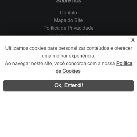
Sobre nós
Contato
Mapa do Site
Política de Privacidade
Trabalhe Conosco
X
Utilizamos cookies para personalizar conteúdos e oferecer
Verificada por
uma melhor experiência.
Ao navegar neste site, você concorda com a nossa
Política
Redes Sociais
de Cookies
.
Ok, Entendi!
Área exclusiva aos anunciantes,