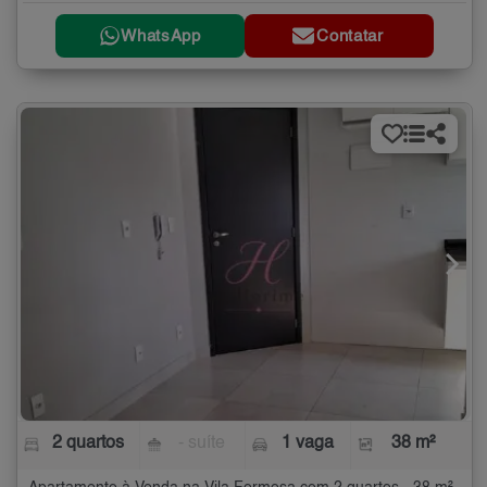
WhatsApp
Contatar
2 quartos
- suíte
1 vaga
38 m²