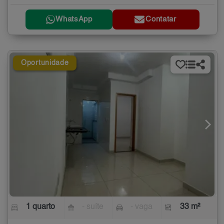
WhatsApp
Contatar
Oportunidade
1 quarto
- suíte
- vaga
33 m²