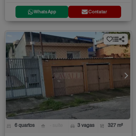
WhatsApp
Contatar
6 quartos
- suíte
3 vagas
327 m²