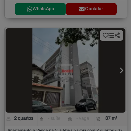
WhatsApp
Contatar
2 quartos
- suíte
- vaga
37 m²
Apartamento à Venda na Vila Nova Savoia com 2 quartos - 37 m²