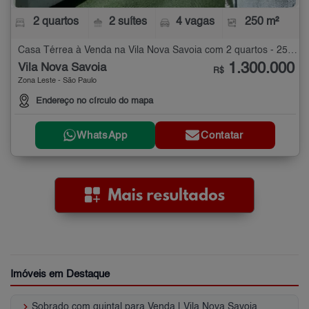
2 quartos
2 suítes
4 vagas
250 m²
Casa Térrea à Venda na Vila Nova Savoia com 2 quartos - 250 m²
1.300.000
Vila Nova Savoia
R$
Zona Leste - São Paulo
Endereço no círculo do mapa
WhatsApp
Contatar
Imóveis em Destaque
keyboard_arrow_right
Sobrado com quintal para Venda | Vila Nova Savoia