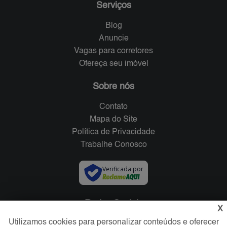
Serviços
Blog
Anuncie
Vagas para corretores
Ofereça seu imóvel
Sobre nós
Contato
Mapa do Site
Política de Privacidade
Trabalhe Conosco
Verificada por
Redes Sociais
X
Utilizamos cookies para personalizar conteúdos e oferecer