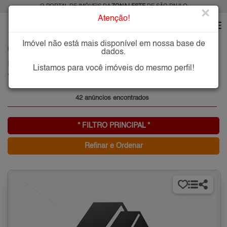
O PORTAL DE IMÓVEIS DA
ZONA LESTE
DE SÃO PAULO
×
Atenção!
Imóvel não está mais disponível em nossa base de
HOME
ZONA LESTE
COMPRAR
VILA NOVA SAVOIA
dados.
Imóveis à Venda na Vila Nova Savoia, Zona Leste de São Paulo
Listamos para você imóveis do mesmo perfil!
Vila Nova Savoia, Zona Leste
42 anúncios encontrados
* FILTRO PRINCIPAL *
Refinar e Ordenar