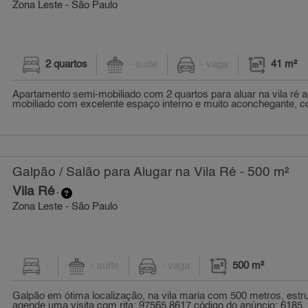
Zona Leste - São Paulo
2 quartos
- suíte
- vaga
41 m²
Apartamento semi-mobiliado com 2 quartos para aluar na vila ré 
mobiliado com excelente espaço interno e muito aconchegante, co
Galpão / Salão para Alugar na Vila Ré - 500 m²
Vila Ré
-
Zona Leste - São Paulo
-
- suíte
- vaga
500 m²
Galpão em ótima localização, na vila maria com 500 metros, estr
agende uma visita com rita: 97565 8617 código do anúncio: 6185