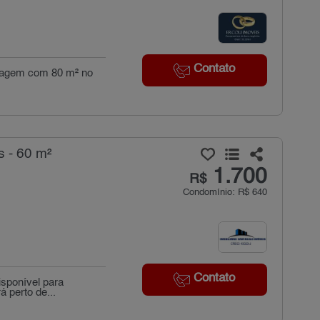
Contato
garagem com 80 m² no
s - 60 m²
1.700
R$
Condomínio: R$ 640
Contato
isponível para
á perto de...