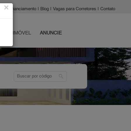
×
a?
|
Financiamento
|
Blog
|
Vagas para Corretores
|
Contato
 SEU IMÓVEL
ANUNCIE
search