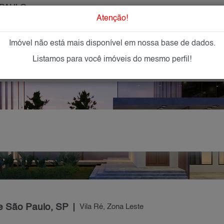
PAULO
O que Procur
Atenção!
Imóvel não está mais disponível em nossa base de dados.
GAR
IMÓVEIS NOVOS
IMOBILIÁRIAS
OFEREÇA
Listamos para você imóveis do mesmo perfil!
de São Paulo, SP
Vila Ré, Zona Leste