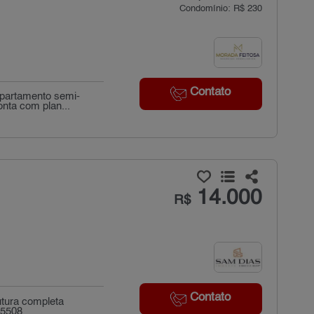
Condomínio: R$ 230
Contato
apartamento semi-
nta com plan...
14.000
R$
Contato
utura completa
_5508