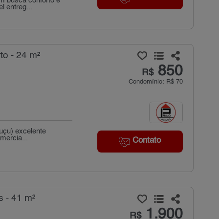
em busca conforto e
l entreg...
to - 24 m²
850
R$
Condomínio: R$ 70
guçu) excelente
mercia...
Contato
s - 41 m²
1.900
R$