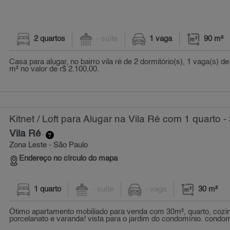
2 quartos
- suíte
1 vaga
90 m²
Casa para alugar, no bairro vila ré de 2 dormitório(s), 1 vaga(s)
m² no valor de r$ 2.100,00.
Kitnet / Loft para Alugar na Vila Ré com 1 quarto -
Vila Ré
-
Zona Leste - São Paulo
Endereço no círculo do mapa
1 quarto
- suíte
- vaga
30 m²
Ótimo apartamento mobiliado para venda com 30m², quarto, cozi
porcelanato e varanda! vista para o jardim do condomínio. condom