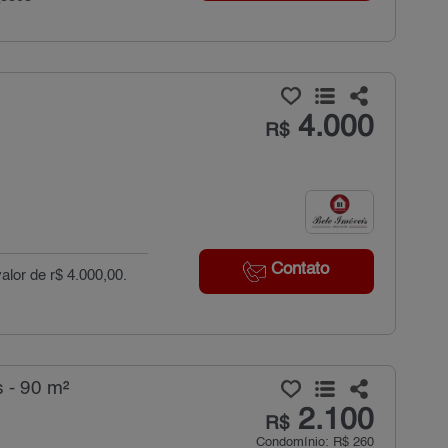
4.000
R$
Contato
valor de r$ 4.000,00.
 - 90 m²
2.100
R$
Condomínio: R$ 260