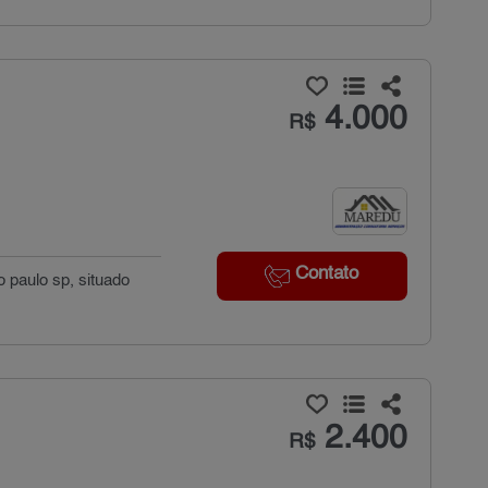
4.000
R$
Contato
o paulo sp, situado
2.400
R$