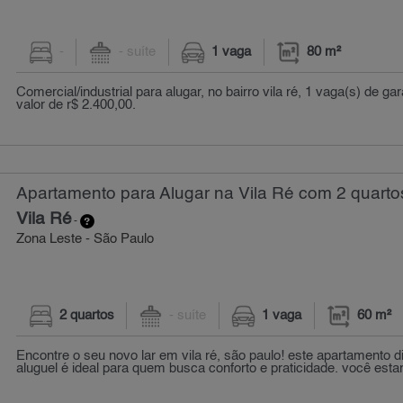
-
- suíte
1 vaga
80 m²
Comercial/industrial para alugar, no bairro vila ré, 1 vaga(s) de 
valor de r$ 2.400,00.
Apartamento para Alugar na Vila Ré com 2 quarto
Vila Ré
-
Zona Leste - São Paulo
2 quartos
- suíte
1 vaga
60 m²
Encontre o seu novo lar em vila ré, são paulo! este apartamento d
aluguel é ideal para quem busca conforto e praticidade. você estar