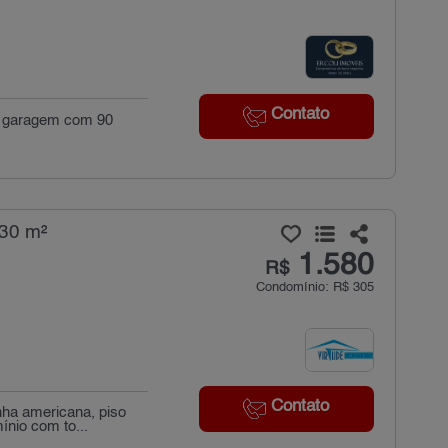
Contato
 de garagem com 90
 30 m²
1.580
R$
Condomínio: R$ 305
Contato
nha americana, piso
ínio com to...