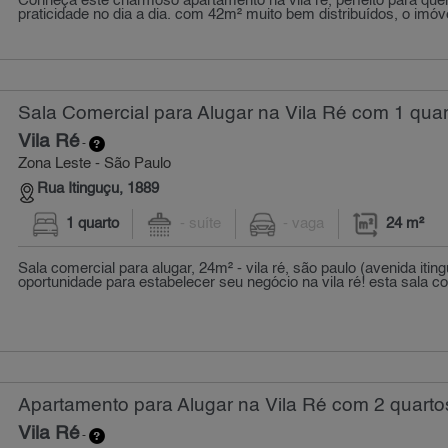
Conheça este charmoso apartamento na vila ré, perfeito para qu
praticidade no dia a dia. com 42m² muito bem distribuídos, o imóve
Sala Comercial para Alugar na Vila Ré com 1 quar
Vila Ré
-
Zona Leste - São Paulo
Rua Itinguçu, 1889
1 quarto
- suíte
- vaga
24 m²
Sala comercial para alugar, 24m² - vila ré, são paulo (avenida itin
oportunidade para estabelecer seu negócio na vila ré! esta sala co
Apartamento para Alugar na Vila Ré com 2 quarto
Vila Ré
-