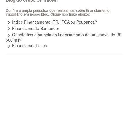
Blog do Grupo SP Imóvel
Confira a ampla pesquisa que realizamos sobre financiamento
imobiliário em nosso blog. Clique nos links abaixo:
keyboard_arrow_right
Índice Financamento: TR, IPCA ou Poupança?
keyboard_arrow_right
Financiamento Santander
keyboard_arrow_right
Quanto fica a parcela do financiamento de um imóvel de R$
500 mil?
keyboard_arrow_right
Financiamento Itaú