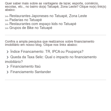
Quer saber mais sobre as vantagens de lazer, esporte, comércio,
escolas, etc., no bairro do(a) Tatuapé, Zona Leste? Clique no(s) link(s)
abaixo:
Restaurantes Japoneses no Tatuapé, Zona Leste
>>
Padarias no Tatuapé
>>
Restaurantes com espaço kids no Tatuapé
>>
Grupos de Bike no Tatuapé
>>
Confira a ampla pesquisa que realizamos sobre financiamento
imobiliário em nosso blog. Clique nos links abaixo:
keyboard_arrow_right
Índice Financamento: TR, IPCA ou Poupança?
keyboard_arrow_right
Queda da Taxa Selic: Qual o impacto no financiamento
imobiliário?
keyboard_arrow_right
Financiamento Itaú
keyboard_arrow_right
Financiamento Santander