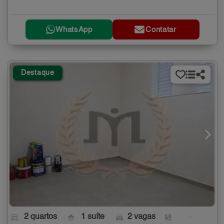
WhatsApp
Contatar
Destaque
2 quartos
1 suíte
2 vagas
-