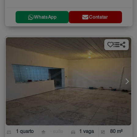
WhatsApp
Contatar
1 quarto
- suíte
1 vaga
80 m²