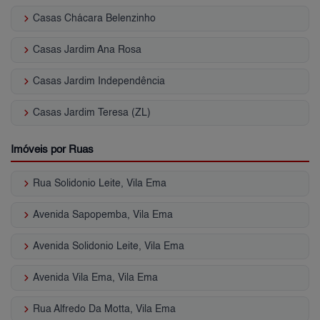
keyboard_arrow_right
Casas Chácara Belenzinho
keyboard_arrow_right
Casas Jardim Ana Rosa
keyboard_arrow_right
Casas Jardim Independência
keyboard_arrow_right
Casas Jardim Teresa (ZL)
Imóveis por Ruas
keyboard_arrow_right
Rua Solidonio Leite, Vila Ema
keyboard_arrow_right
Avenida Sapopemba, Vila Ema
keyboard_arrow_right
Avenida Solidonio Leite, Vila Ema
keyboard_arrow_right
Avenida Vila Ema, Vila Ema
keyboard_arrow_right
Rua Alfredo Da Motta, Vila Ema