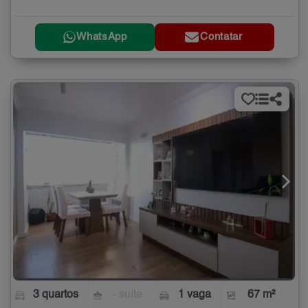
WhatsApp
Contatar
3 quartos
- suíte
1 vaga
67 m²