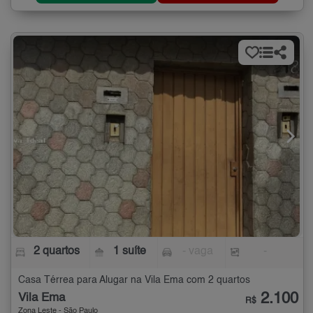
2 quartos
1 suíte
- vaga
-
Casa Térrea para Alugar na Vila Ema com 2 quartos
2.100
Vila Ema
R$
Zona Leste - São Paulo