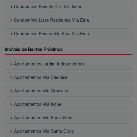
keyboard_arrow_right
Condomínio Beverly Hills Vila Ivone
keyboard_arrow_right
Condomínio Lisse Residence Vila Ema
keyboard_arrow_right
Condomínio Prisma Vila Ema Vila Ema
Imóveis de Bairros Próximos
keyboard_arrow_right
Apartamentos Jardim Independência
keyboard_arrow_right
Apartamentos Vila Cleonice
keyboard_arrow_right
Apartamentos Vila Graciosa
keyboard_arrow_right
Apartamentos Vila Ivone
keyboard_arrow_right
Apartamentos Vila Paulo Silas
keyboard_arrow_right
Apartamentos Vila Santa Clara