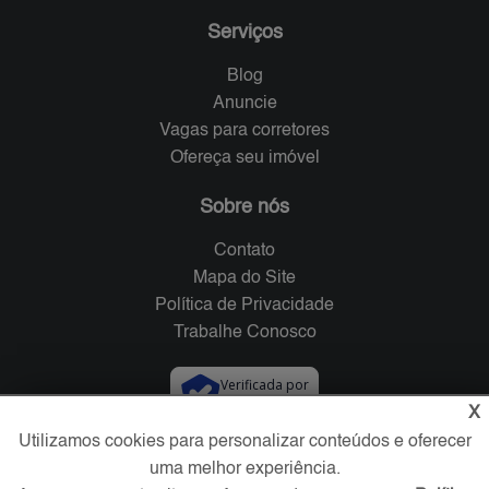
Serviços
Blog
Anuncie
Vagas para corretores
Ofereça seu imóvel
Sobre nós
Contato
Mapa do Site
Política de Privacidade
Trabalhe Conosco
Verificada por
X
Utilizamos cookies para personalizar conteúdos e oferecer
Redes Sociais
uma melhor experiência.