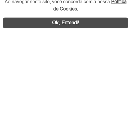
Ao navegar neste site, você concorda com a nossa
Política
de Cookies
.
Ok, Entendi!
Área exclusiva aos anunciantes,
acesse sua conta:
ZL Imóvel © 2026 - Todos os direitos reservados