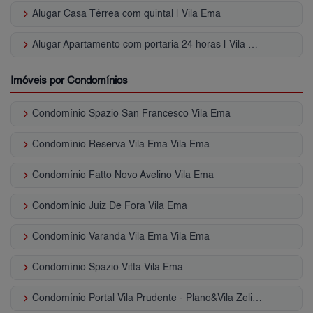
keyboard_arrow_right
Alugar Casa Térrea com quintal | Vila Ema
keyboard_arrow_right
Alugar Apartamento com portaria 24 horas | Vila Ema
Imóveis por Condomínios
keyboard_arrow_right
Condomínio Spazio San Francesco Vila Ema
keyboard_arrow_right
Condomínio Reserva Vila Ema Vila Ema
keyboard_arrow_right
Condomínio Fatto Novo Avelino Vila Ema
keyboard_arrow_right
Condomínio Juiz De Fora Vila Ema
keyboard_arrow_right
Condomínio Varanda Vila Ema Vila Ema
keyboard_arrow_right
Condomínio Spazio Vitta Vila Ema
keyboard_arrow_right
Condomínio Portal Vila Prudente - Plano&Vila Zelina Vila Graciosa