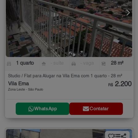
1 quarto
- suíte
- vaga
28 m²
Studio / Flat para Alugar na Vila Ema com 1 quarto - 28 m²
2.200
Vila Ema
R$
Zona Leste - São Paulo
WhatsApp
Contatar