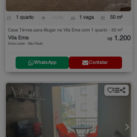
1 quarto
- suíte
1 vaga
50 m²
Casa Térrea para Alugar na Vila Ema com 1 quarto - 50 m²
1.200
Vila Ema
R$
Zona Leste - São Paulo
WhatsApp
Contatar