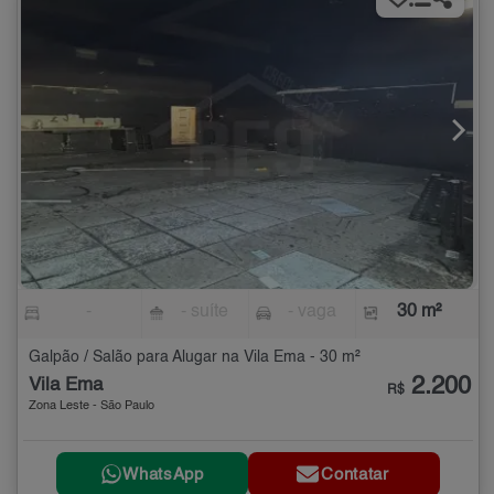
-
- suíte
- vaga
30 m²
Galpão / Salão para Alugar na Vila Ema - 30 m²
2.200
Vila Ema
R$
Zona Leste - São Paulo
WhatsApp
Contatar