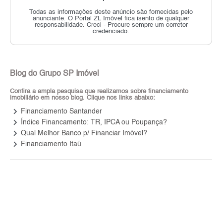
Todas as informações deste anúncio são fornecidas pelo
anunciante.
O Portal ZL Imóvel fica isento de qualquer
responsabilidade.
Creci - Procure sempre um corretor
credenciado.
Blog do Grupo SP Imóvel
Confira a ampla pesquisa que realizamos sobre financiamento
imobiliário em nosso blog. Clique nos links abaixo:
keyboard_arrow_right
Financiamento Santander
keyboard_arrow_right
Índice Financamento: TR, IPCA ou Poupança?
keyboard_arrow_right
Qual Melhor Banco p/ Financiar Imóvel?
keyboard_arrow_right
Financiamento Itaú