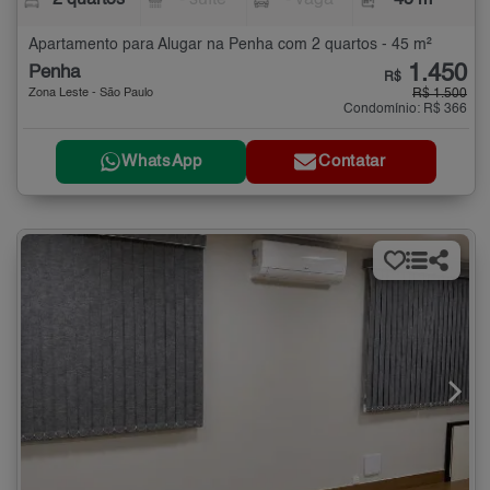
2 quartos
- suíte
- vaga
45 m²
Apartamento para Alugar na Penha com 2 quartos - 45 m²
1.450
Penha
R$
Zona Leste - São Paulo
R$ 1.500
Condomínio: R$ 366
WhatsApp
Contatar