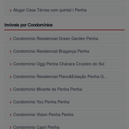
keyboard_arrow_right
Alugar Casa Térrea com quintal | Penha
Imóveis por Condomínios
keyboard_arrow_right
Condomínio Residencial Green Garden Penha
keyboard_arrow_right
Condomínio Residencial Bragança Penha
keyboard_arrow_right
Condomínio Oggi Penha Chácara Cruzeiro do Sul
keyboard_arrow_right
Condomínio Residencial Plano&Estação Penha Guaiaúna
keyboard_arrow_right
Condomínio Mirante da Penha Penha
keyboard_arrow_right
Condomínio You Penha Penha
keyboard_arrow_right
Condomínio Vision Penha Penha
keyboard_arrow_right
Condomínio Capri Penha