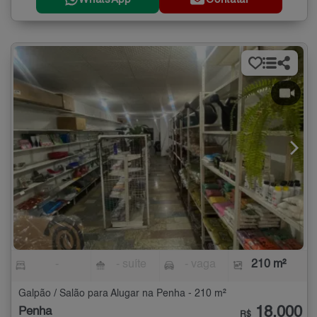
-
- suíte
- vaga
210 m²
Galpão / Salão para Alugar na Penha - 210 m²
18.000
Penha
R$