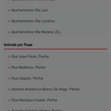
keyboard_arrow_right
Apartamentos Vila Laís
keyboard_arrow_right
Apartamentos Vila Londrina
keyboard_arrow_right
Apartamentos Vila Marieta (ZL)
Imóveis por Ruas
keyboard_arrow_right
Rua Jose Flavio, Penha
keyboard_arrow_right
Rua Moliterno, Penha
keyboard_arrow_right
Rua Caquito, Penha
keyboard_arrow_right
Avenida Amadorua Bueno Da Veiga, Penha
keyboard_arrow_right
Rua Henrique Casela, Penha