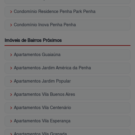
keyboard_arrow_right
Condomínio Residence Penha Park Penha
keyboard_arrow_right
Condomínio Inova Penha Penha
Imóveis de Bairros Próximos
keyboard_arrow_right
Apartamentos Guaiaúna
keyboard_arrow_right
Apartamentos Jardim América da Penha
keyboard_arrow_right
Apartamentos Jardim Popular
keyboard_arrow_right
Apartamentos Vila Buenos Aires
keyboard_arrow_right
Apartamentos Vila Centenário
keyboard_arrow_right
Apartamentos Vila Esperança
keyboard_arrow_right
Apartamentos Vila Granada