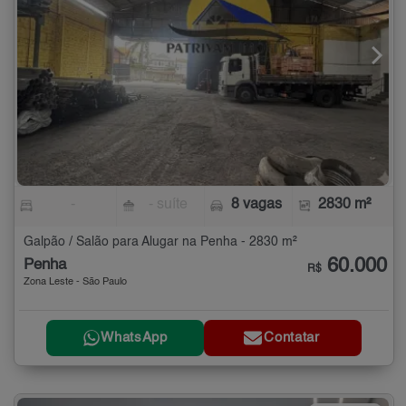
-
- suíte
8 vagas
2830 m²
Galpão / Salão para Alugar na Penha - 2830 m²
60.000
Penha
R$
Zona Leste - São Paulo
WhatsApp
Contatar