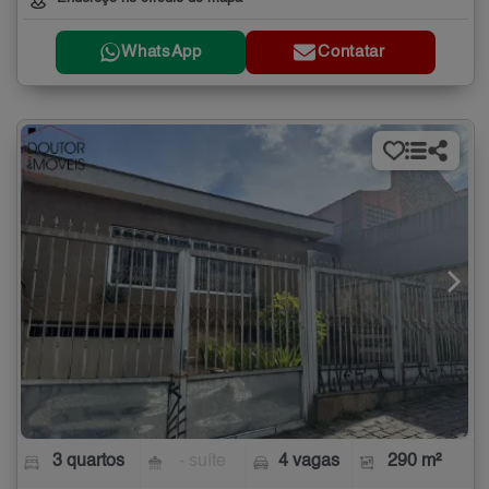
WhatsApp
Contatar
3 quartos
- suíte
4 vagas
290 m²