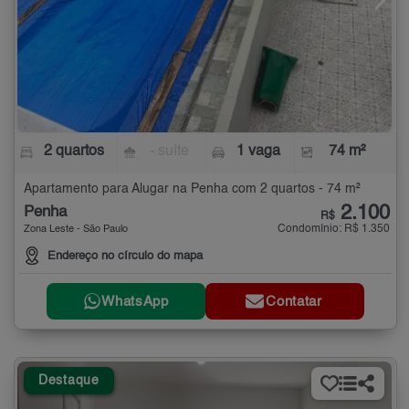
2 quartos
- suíte
1 vaga
74 m²
Apartamento para Alugar na Penha com 2 quartos - 74 m²
2.100
Penha
R$
Condomínio: R$ 1.350
Zona Leste - São Paulo
Endereço no círculo do mapa
WhatsApp
Contatar
Destaque