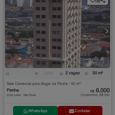
-
- suíte
2 vagas
50 m²
Sala Comercial para Alugar na Penha - 50 m²
6.000
Penha
R$
Condomínio: R$ 550
Zona Leste - São Paulo
WhatsApp
Contatar