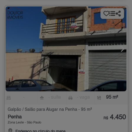
-
- suíte
- vaga
95 m²
Galpão / Salão para Alugar na Penha - 95 m²
4.450
Penha
R$
Zona Leste - São Paulo
Endereço no círculo do mapa