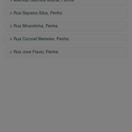
keyboard_arrow_right
Avenida Gabriela Mistral, Penha
keyboard_arrow_right
Rua Siqueira Silva, Penha
keyboard_arrow_right
Rua Mirandinha, Penha
keyboard_arrow_right
Rua Coronel Meireles, Penha
keyboard_arrow_right
Rua Jose Flavio, Penha