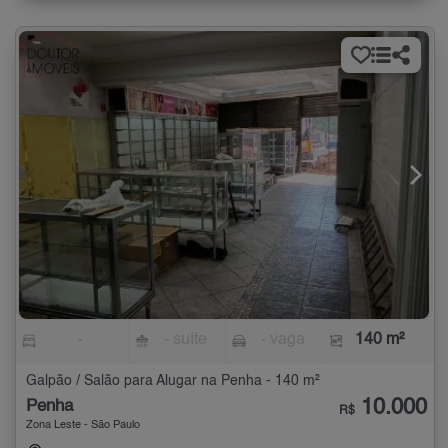
-
- suíte
- vaga
140 m²
Galpão / Salão para Alugar na Penha - 140 m²
10.000
Penha
R$
Zona Leste - São Paulo