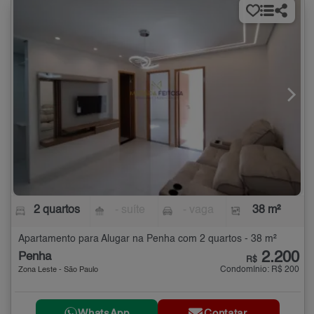
2 quartos
- suíte
- vaga
38 m²
Apartamento para Alugar na Penha com 2 quartos - 38 m²
2.200
Penha
R$
Condomínio: R$ 200
Zona Leste - São Paulo
WhatsApp
Contatar