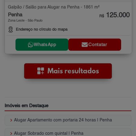
Galpão / Salão para Alugar na Penha - 1861 m²
125.000
Penha
R$
Zona Leste - São Paulo
Endereço no círculo do mapa
WhatsApp
Contatar
Imóveis em Destaque
keyboard_arrow_right
Alugar Apartamento com portaria 24 horas | Penha
keyboard_arrow_right
Alugar Sobrado com quintal | Penha