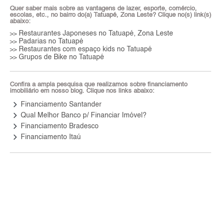
Quer saber mais sobre as vantagens de lazer, esporte, comércio,
escolas, etc., no bairro do(a) Tatuapé, Zona Leste? Clique no(s) link(s)
abaixo:
Restaurantes Japoneses no Tatuapé, Zona Leste
>>
Padarias no Tatuapé
>>
Restaurantes com espaço kids no Tatuapé
>>
Grupos de Bike no Tatuapé
>>
Confira a ampla pesquisa que realizamos sobre financiamento
imobiliário em nosso blog. Clique nos links abaixo:
keyboard_arrow_right
Financiamento Santander
keyboard_arrow_right
Qual Melhor Banco p/ Financiar Imóvel?
keyboard_arrow_right
Financiamento Bradesco
keyboard_arrow_right
Financiamento Itaú