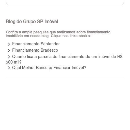
Blog do Grupo SP Imóvel
Confira a ampla pesquisa que realizamos sobre financiamento
imobiliário em nosso blog. Clique nos links abaixo:
keyboard_arrow_right
Financiamento Santander
keyboard_arrow_right
Financiamento Bradesco
keyboard_arrow_right
Quanto fica a parcela do financiamento de um imóvel de R$
500 mil?
keyboard_arrow_right
Qual Melhor Banco p/ Financiar Imóvel?