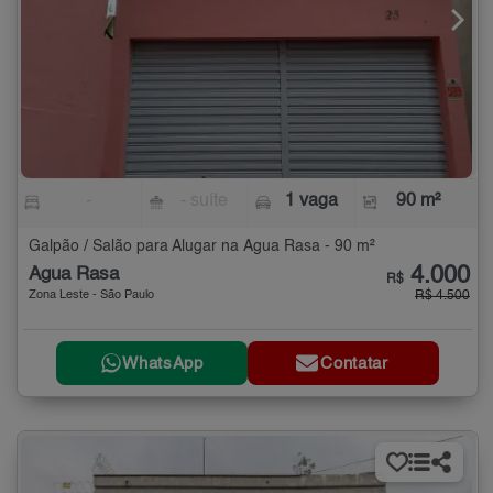
-
- suíte
1 vaga
90 m²
Galpão / Salão para Alugar na Água Rasa - 90 m²
4.000
Água Rasa
R$
Zona Leste - São Paulo
R$ 4.500
WhatsApp
Contatar