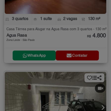
3 quartos
1 suíte
2 vagas
130 m²
Casa Térrea para Alugar na Água Rasa com 3 quartos - 130 m²
4.800
Água Rasa
R$
Zona Leste - São Paulo
WhatsApp
Contatar