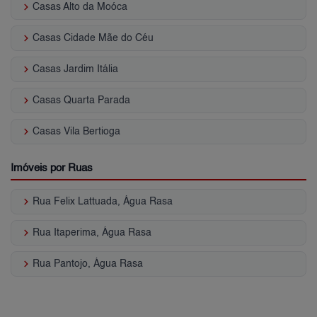
keyboard_arrow_right
Casas Alto da Moóca
keyboard_arrow_right
Casas Cidade Mãe do Céu
keyboard_arrow_right
Casas Jardim Itália
keyboard_arrow_right
Casas Quarta Parada
keyboard_arrow_right
Casas Vila Bertioga
Imóveis por Ruas
keyboard_arrow_right
Rua Felix Lattuada, Água Rasa
keyboard_arrow_right
Rua Itaperima, Água Rasa
keyboard_arrow_right
Rua Pantojo, Água Rasa