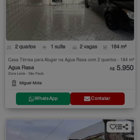
2 quartos
1 suíte
2 vagas
184 m²
Casa Térrea para Alugar na Água Rasa com 2 quartos - 184 m²
5.950
Água Rasa
R$
Zona Leste - São Paulo
Miguel Mota
WhatsApp
Contatar