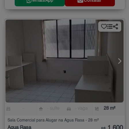
WhatsApp
Contatar
-
- suíte
- vaga
28 m²
Sala Comercial para Alugar na Água Rasa - 28 m²
1.600
Água Rasa
R$