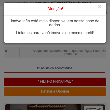
O PORTAL DE IMÓVEIS DA
ZONA LESTE
DE SÃO PAULO
×
Atenção!
Imóvel não está mais disponível em nossa base de
HOME
ZONA LESTE
ALUGAR
ÁGUA RASA
dados.
Imóveis para Alugar na Água Rasa, Zona Leste de São Paulo, SP
Listamos para você imóveis do mesmo perfil!
Água Rasa, Zona Leste
Aluguel de Apartamentos 2 quartos, Água Rasa, Zona
Leste, SP
12 anúncios encontrados
* FILTRO PRINCIPAL *
Refinar e Ordenar