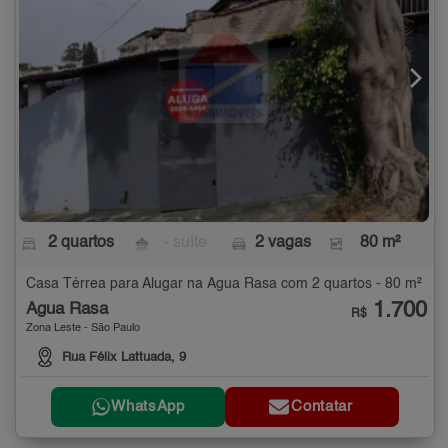
2 quartos
- suíte
2 vagas
80 m²
Casa Térrea para Alugar na Água Rasa com 2 quartos - 80 m²
1.700
Água Rasa
R$
Zona Leste - São Paulo
Rua Félix Lattuada, 9
WhatsApp
Contatar