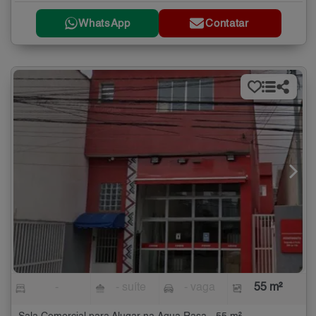
WhatsApp
Contatar
-
- suíte
- vaga
55 m²