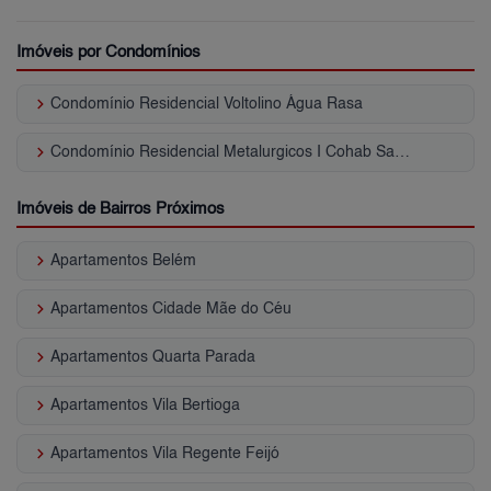
Imóveis por Condomínios
keyboard_arrow_right
Condomínio Residencial Voltolino Água Rasa
keyboard_arrow_right
Condomínio Residencial Metalurgicos I Cohab Santa Etelvina II
Imóveis de Bairros Próximos
keyboard_arrow_right
Apartamentos Belém
keyboard_arrow_right
Apartamentos Cidade Mãe do Céu
keyboard_arrow_right
Apartamentos Quarta Parada
keyboard_arrow_right
Apartamentos Vila Bertioga
keyboard_arrow_right
Apartamentos Vila Regente Feijó