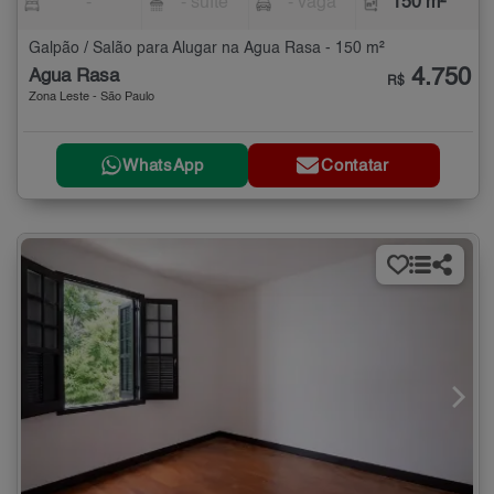
-
- suíte
- vaga
150 m²
Galpão / Salão para Alugar na Água Rasa - 150 m²
4.750
Água Rasa
R$
Zona Leste - São Paulo
WhatsApp
Contatar