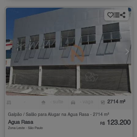
-
- suíte
- vaga
2714 m²
Galpão / Salão para Alugar na Água Rasa - 2714 m²
123.200
Água Rasa
R$
Zona Leste - São Paulo