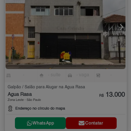
-
- suíte
- vaga
-
Galpão / Salão para Alugar na Água Rasa
13.000
Água Rasa
R$
Zona Leste - São Paulo
Endereço no círculo do mapa
WhatsApp
Contatar