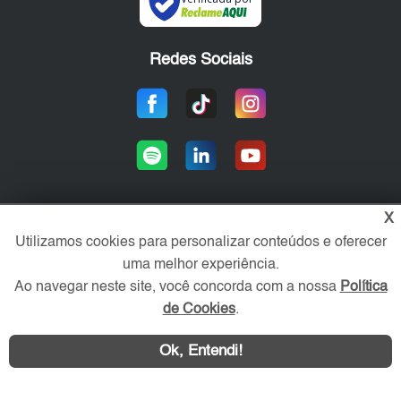
Redes Sociais
X
Utilizamos cookies para personalizar conteúdos e oferecer
Área exclusiva aos anunciantes,
acesse sua conta:
uma melhor experiência.
Ao navegar neste site, você concorda com a nossa
Política
de Cookies
.
Ok, Entendi!
WhatsApp
Contatar