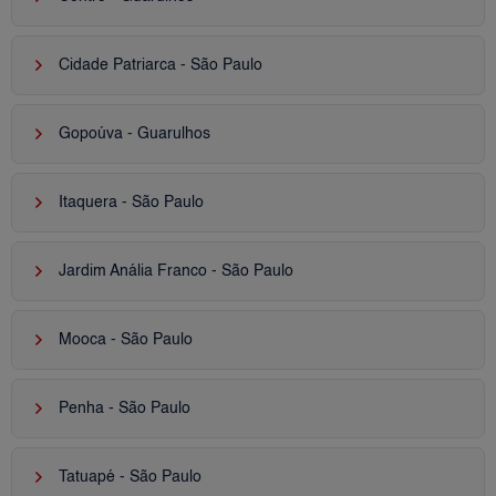
keyboard_arrow_right
Cidade Patriarca - São Paulo
keyboard_arrow_right
Gopoúva - Guarulhos
keyboard_arrow_right
Itaquera - São Paulo
keyboard_arrow_right
Jardim Anália Franco - São Paulo
keyboard_arrow_right
Mooca - São Paulo
keyboard_arrow_right
Penha - São Paulo
keyboard_arrow_right
Tatuapé - São Paulo