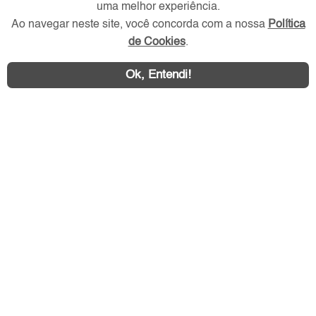
uma melhor experiência.
Redes Sociais
Ao navegar neste site, você concorda com a nossa
Política
de Cookies
.
Ok, Entendi!
Área exclusiva aos anunciantes,
acesse sua conta: