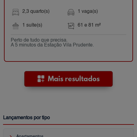
2,3 quarto(s)
1 vaga(s)
1 suíte(s)
61 e 81 m²
Perto de tudo que precisa.
A 5 minutos da Estação Vila Prudente.
Lançamentos por tipo
keyboard_arrow_right
Apartamentos