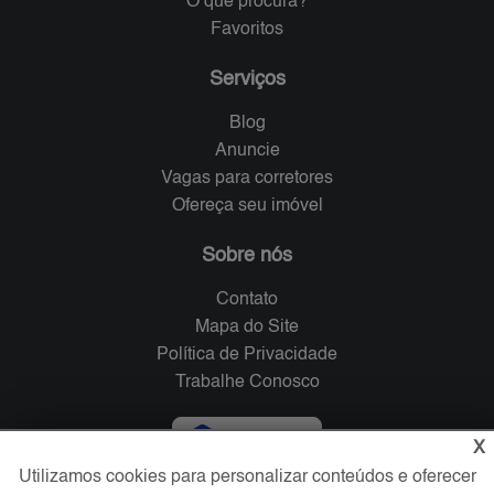
O que procura?
Favoritos
Serviços
Blog
Anuncie
Vagas para corretores
Ofereça seu imóvel
Sobre nós
Contato
Mapa do Site
Política de Privacidade
Trabalhe Conosco
Verificada por
X
Utilizamos cookies para personalizar conteúdos e oferecer