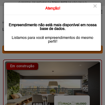
O PORTAL DE IMÓVEIS DA
ZONA LESTE
DE SÃO PAULO
×
Atenção!
HOME
LANÇAMENTOS
SÃO PAULO
Empreendimento não está mais disponível em nossa
base de dados.
Lançamentos na Planta, Zona Leste São Paulo
Listamos para você empreendimentos do mesmo
43 anúncio(s) encontrado(s)
perfil!
* FILTRO PRINCIPAL *
Em construção