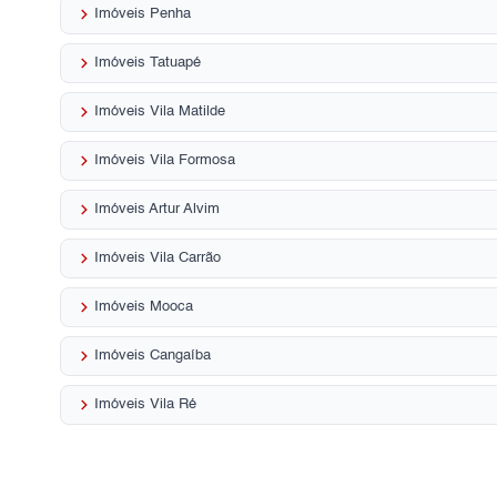
keyboard_arrow_right
Imóveis Penha
keyboard_arrow_right
Imóveis Tatuapé
keyboard_arrow_right
Imóveis Vila Matilde
keyboard_arrow_right
Imóveis Vila Formosa
keyboard_arrow_right
Imóveis Artur Alvim
keyboard_arrow_right
Imóveis Vila Carrão
keyboard_arrow_right
Imóveis Mooca
keyboard_arrow_right
Imóveis Cangaíba
keyboard_arrow_right
Imóveis Vila Ré