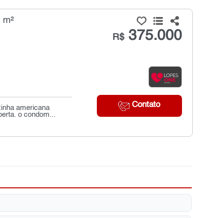
8 m²
375.000
R$
Contato
zinha americana
erta. o condom...