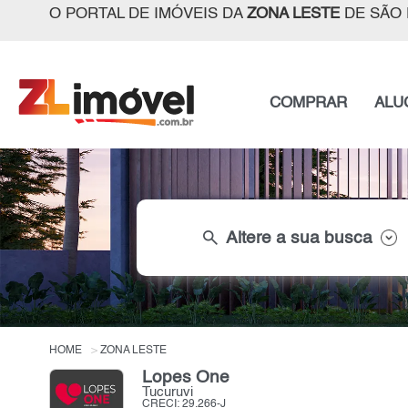
O PORTAL DE IMÓVEIS DA
ZONA LESTE
DE SÃO 
COMPRAR
ALU
search
Altere a sua busca
HOME
ZONA LESTE
Lopes One
Tucuruvi
CRECI: 29.266-J