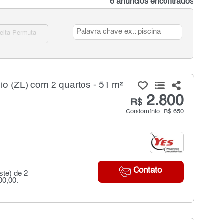
6 anúncios encontrados
eita Permuta
o (ZL) com 2 quartos - 51 m²
2.800
R$
Condomínio: R$ 650
Contato
ste) de 2
00,00.