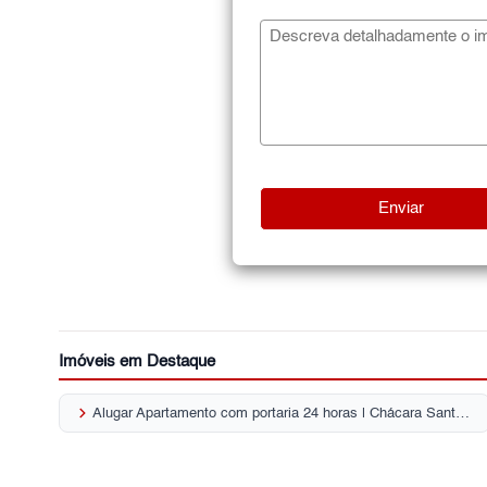
Imóveis em Destaque
keyboard_arrow_right
Alugar Apartamento com portaria 24 horas | Chácara Santo Antônio (ZL)