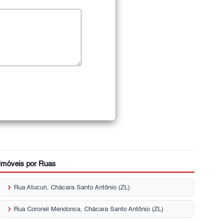
Imóveis por Ruas
keyboard_arrow_right
Rua Atucuri, Chácara Santo Antônio (ZL)
keyboard_arrow_right
Rua Coronel Mendonca, Chácara Santo Antônio (ZL)