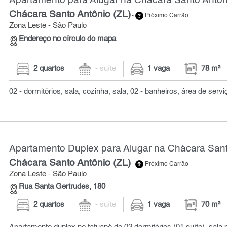
Apartamento para Alugar na Chácara Santo Antôni
Chácara Santo Antônio (ZL)
-
Próximo Carrão
Zona Leste - São Paulo
Endereço no círculo do mapa
2 quartos
- suíte
1 vaga
78 m²
02 - dormitórios, sala, cozinha, sala, 02 - banheiros, área de servi
Apartamento Duplex para Alugar na Chácara Santo
Chácara Santo Antônio (ZL)
-
Próximo Carrão
Zona Leste - São Paulo
Rua Santa Gertrudes, 180
2 quartos
- suíte
1 vaga
70 m²