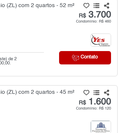
o (ZL) com 2 quartos - 52 m²
3.700
R$
Condomínio: R$ 460
Contato
ste) de 2
00,00.
o (ZL) com 2 quartos - 45 m²
1.600
R$
Condomínio: R$ 120