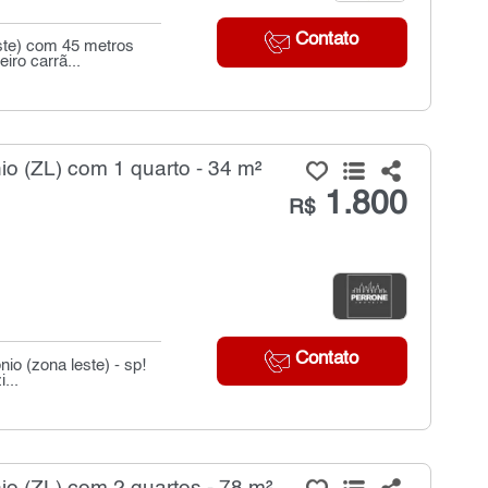
Contato
este) com 45 metros
iro carrã...
o (ZL) com 1 quarto - 34 m²
1.800
R$
Contato
io (zona leste) - sp!
...