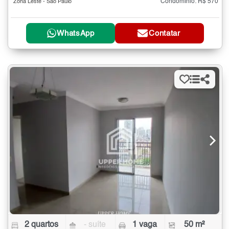
Condomínio: R$ 570
Zona Leste - São Paulo
WhatsApp
Contatar
2 quartos
- suíte
1 vaga
50 m²