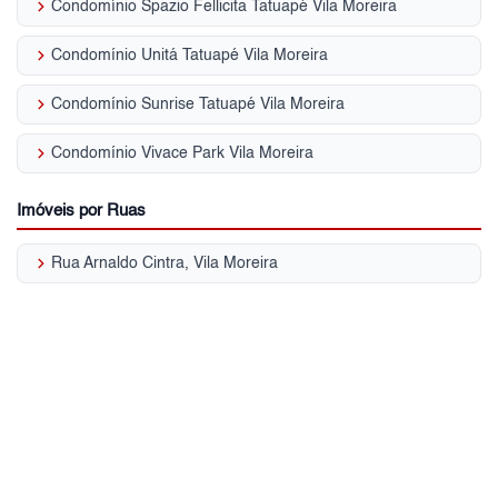
keyboard_arrow_right
Condomínio Spazio Fellicita Tatuapé Vila Moreira
keyboard_arrow_right
Condomínio Unitá Tatuapé Vila Moreira
keyboard_arrow_right
Condomínio Sunrise Tatuapé Vila Moreira
keyboard_arrow_right
Condomínio Vivace Park Vila Moreira
Imóveis por Ruas
keyboard_arrow_right
Rua Arnaldo Cintra, Vila Moreira