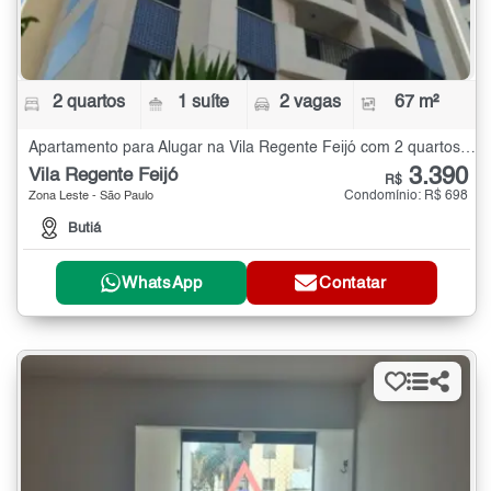
2 quartos
1 suíte
2 vagas
67 m²
Apartamento para Alugar na Vila Regente Feijó com 2 quartos - 67 m²
3.390
Vila Regente Feijó
R$
Condomínio: R$ 698
Zona Leste - São Paulo
Butiá
WhatsApp
Contatar