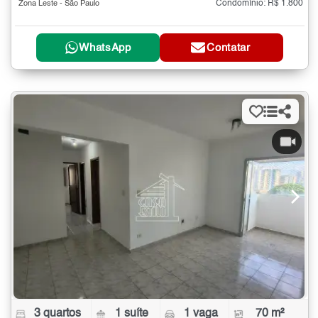
Condomínio: R$ 1.800
Zona Leste - São Paulo
WhatsApp
Contatar
3 quartos
1 suíte
1 vaga
70 m²