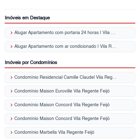
Imóveis em Destaque
keyboard_arrow_right
Alugar Apartamento com portaria 24 horas | Vila Regente Feijó
keyboard_arrow_right
Alugar Apartamento com ar condicionado | Vila Regente Feijó
Imóveis por Condomínios
keyboard_arrow_right
Condomínio Residencial Camille Claudel Vila Regente Feijó
keyboard_arrow_right
Condomínio Maison Euroville Vila Regente Feijó
keyboard_arrow_right
Condomínio Maison Concord Vila Regente Feijó
keyboard_arrow_right
Condomínio Maison Concord Vila Regente Feijó
keyboard_arrow_right
Condomínio Marbella Vila Regente Feijó