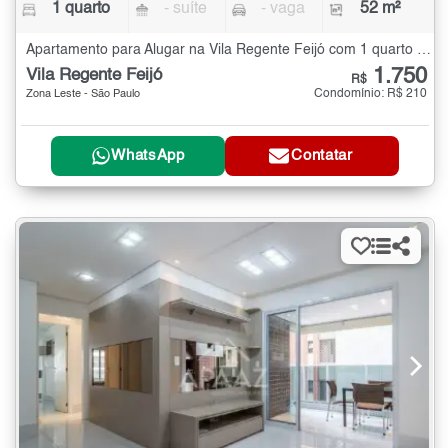
1 quarto
- suíte
- vaga
52 m²
Apartamento para Alugar na Vila Regente Feijó com 1 quarto - 52 m²
1.750
Vila Regente Feijó
R$
Condomínio: R$ 210
Zona Leste - São Paulo
WhatsApp
Contatar