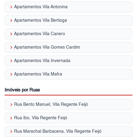
keyboard_arrow_right
Apartamentos Vila Antonina
keyboard_arrow_right
Apartamentos Vila Bertioga
keyboard_arrow_right
Apartamentos Vila Canero
keyboard_arrow_right
Apartamentos Vila Gomes Cardim
keyboard_arrow_right
Apartamentos Vila Invernada
keyboard_arrow_right
Apartamentos Vila Mafra
Imóveis por Ruas
keyboard_arrow_right
Rua Bento Manuel, Vila Regente Feijó
keyboard_arrow_right
Rua Ibo, Vila Regente Feijó
keyboard_arrow_right
Rua Marechal Barbacena, Vila Regente Feijó