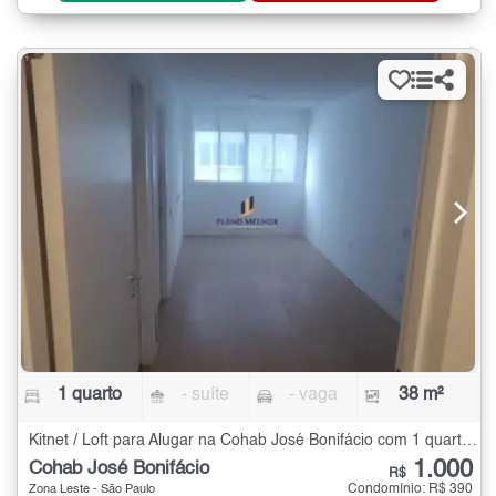
1 quarto
- suíte
- vaga
38 m²
Kitnet / Loft para Alugar na Cohab José Bonifácio com 1 quarto - 38 m²
1.000
Cohab José Bonifácio
R$
Condomínio: R$ 390
Zona Leste - São Paulo