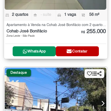
2 quartos
- suíte
1 vaga
56 m²
Apartamento à Venda na Cohab José Bonifácio com 2 quartos - 56 m²
255.000
Cohab José Bonifácio
R$
Zona Leste - São Paulo
WhatsApp
Contatar
Destaque