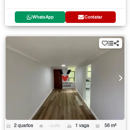
WhatsApp
Contatar
2 quartos
- suíte
1 vaga
56 m²