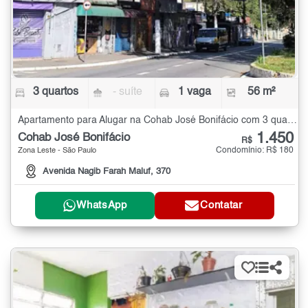
3 quartos
- suíte
1 vaga
56 m²
Apartamento para Alugar na Cohab José Bonifácio com 3 quartos - 56 m²
1.450
Cohab José Bonifácio
R$
Condomínio: R$ 180
Zona Leste - São Paulo
Avenida Nagib Farah Maluf, 370
WhatsApp
Contatar