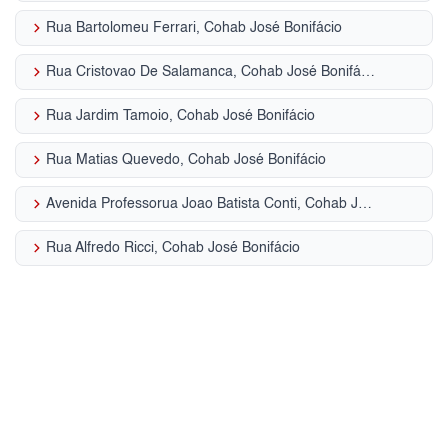
keyboard_arrow_right
Rua Bartolomeu Ferrari, Cohab José Bonifácio
keyboard_arrow_right
Rua Cristovao De Salamanca, Cohab José Bonifácio
keyboard_arrow_right
Rua Jardim Tamoio, Cohab José Bonifácio
keyboard_arrow_right
Rua Matias Quevedo, Cohab José Bonifácio
keyboard_arrow_right
Avenida Professorua Joao Batista Conti, Cohab José Bonifácio
keyboard_arrow_right
Rua Alfredo Ricci, Cohab José Bonifácio