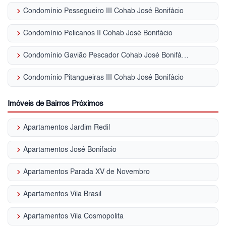
keyboard_arrow_right
Condomínio Pessegueiro III Cohab José Bonifácio
keyboard_arrow_right
Condomínio Pelicanos II Cohab José Bonifácio
keyboard_arrow_right
Condomínio Gavião Pescador Cohab José Bonifácio
keyboard_arrow_right
Condomínio Pitangueiras III Cohab José Bonifácio
Imóveis de Bairros Próximos
keyboard_arrow_right
Apartamentos Jardim Redil
keyboard_arrow_right
Apartamentos José Bonifacio
keyboard_arrow_right
Apartamentos Parada XV de Novembro
keyboard_arrow_right
Apartamentos Vila Brasil
keyboard_arrow_right
Apartamentos Vila Cosmopolita