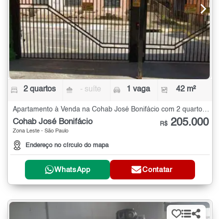
2 quartos
- suíte
1 vaga
42 m²
Apartamento à Venda na Cohab José Bonifácio com 2 quartos - 42 m²
205.000
Cohab José Bonifácio
R$
Zona Leste - São Paulo
Endereço no círculo do mapa
WhatsApp
Contatar