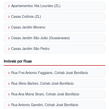
keyboard_arrow_right
Apartamentos Vila Lourdes (ZL)
keyboard_arrow_right
Casas Colônia (ZL)
keyboard_arrow_right
Casas Jardim Moreno
keyboard_arrow_right
Casas Jardim São João (Guaianases)
keyboard_arrow_right
Casas Jardim São Pedro
Imóveis por Ruas
keyboard_arrow_right
Rua Frei Antonio Faggiano, Cohab José Bonifácio
keyboard_arrow_right
Rua Silvio Barbini, Cohab José Bonifácio
keyboard_arrow_right
Rua Ana Maria Sirani, Cohab José Bonifácio
keyboard_arrow_right
Rua Antonio Gandini, Cohab José Bonifácio