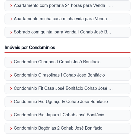
keyboard_arrow_right
Apartamento com portaria 24 horas para Venda | Cohab José Bonifácio
keyboard_arrow_right
Apartamento minha casa minha vida para Venda | Cohab José Bonifácio
keyboard_arrow_right
Sobrado com quintal para Venda | Cohab José Bonifácio
Imóveis por Condomínios
keyboard_arrow_right
Condomínio Choupos I Cohab José Bonifácio
keyboard_arrow_right
Condomínio Girasolinas I Cohab José Bonifácio
keyboard_arrow_right
Condomínio Fit Casa José Bonifácio Cohab José Bonifácio
keyboard_arrow_right
Condomínio Rio Uguaçu Iv Cohab José Bonifácio
keyboard_arrow_right
Condomínio Rio Japura I Cohab José Bonifácio
keyboard_arrow_right
Condomínio Begônias 2 Cohab José Bonifácio