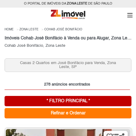
O PORTAL DE IMÓVEIS DA
ZONA LESTE
DE SÃO PAULO
HOME
ZONA LESTE
COHAB JOSÉ BONIFÁCIO
Imóveis Cohab José Bonifácio à Venda ou para Alugar, Zona Leste, São Paulo, SP
Cohab José Bonifácio, Zona Leste
asas 2 Quartos em José Bonifácio para Venda, Zona
Apart
Leste, SP
278 anúncios encontrados
* FILTRO PRINCIPAL *
Refinar e Ordenar