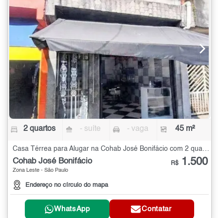
2 quartos
- suíte
- vaga
45 m²
Casa Térrea para Alugar na Cohab José Bonifácio com 2 quartos - 45 m²
1.500
Cohab José Bonifácio
R$
Zona Leste - São Paulo
Endereço no círculo do mapa
WhatsApp
Contatar