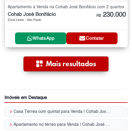
Apartamento à Venda na Cohab José Bonifácio com 2 quartos
230.000
Cohab José Bonifácio
R$
Zona Leste - São Paulo
WhatsApp
Contatar
Imóveis em Destaque
keyboard_arrow_right
Casa Térrea com quintal para Venda | Cohab José Bonifácio
keyboard_arrow_right
Apartamento no térreo para Venda | Cohab José Bonifácio