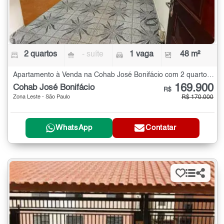
2 quartos
- suíte
1 vaga
48 m²
Apartamento à Venda na Cohab José Bonifácio com 2 quartos - 48 m²
169.900
Cohab José Bonifácio
R$
Zona Leste - São Paulo
R$ 170.000
WhatsApp
Contatar