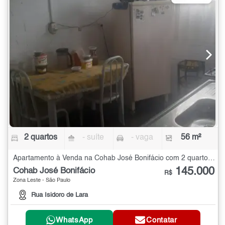
2 quartos
- suíte
- vaga
56 m²
Apartamento à Venda na Cohab José Bonifácio com 2 quartos - 56 m²
145.000
Cohab José Bonifácio
R$
Zona Leste - São Paulo
Rua Isidoro de Lara
WhatsApp
Contatar