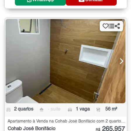
2 quartos
- suíte
1 vaga
56 m²
Apartamento à Venda na Cohab José Bonifácio com 2 quartos - 56 m²
265.957
Cohab José Bonifácio
R$