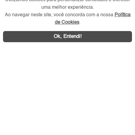
Utilizamos cookies para personalizar conteúdos e oferecer
Verificada por
uma melhor experiência.
Ao navegar neste site, você concorda com a nossa
Política
Redes Sociais
de Cookies
.
Ok, Entendi!
Área exclusiva aos anunciantes,
acesse sua conta: