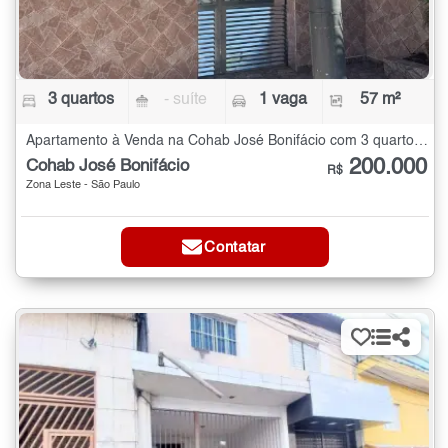
3 quartos
- suíte
1 vaga
57 m²
Apartamento à Venda na Cohab José Bonifácio com 3 quartos - 57 m²
200.000
Cohab José Bonifácio
R$
Zona Leste - São Paulo
Contatar