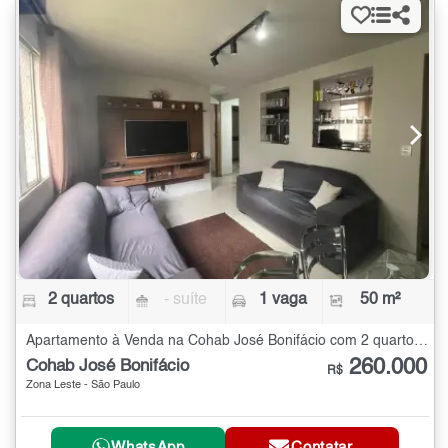
2 quartos
- suíte
1 vaga
50 m²
Apartamento à Venda na Cohab José Bonifácio com 2 quartos - 50 m²
260.000
Cohab José Bonifácio
R$
Zona Leste - São Paulo
WhatsApp
Contatar