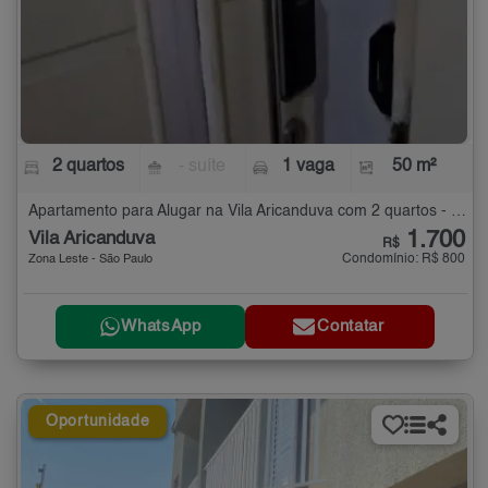
2 quartos
- suíte
1 vaga
50 m²
Apartamento para Alugar na Vila Aricanduva com 2 quartos - 50 m²
1.700
Vila Aricanduva
R$
Condomínio: R$ 800
Zona Leste - São Paulo
WhatsApp
Contatar
Oportunidade