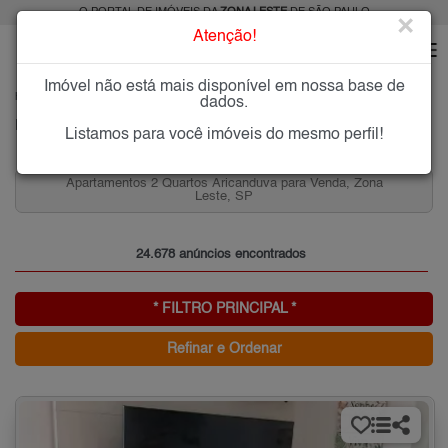
O PORTAL DE IMÓVEIS DA
ZONA LESTE
DE SÃO PAULO
×
Atenção!
Imóvel não está mais disponível em nossa base de
HOME
ZONA LESTE
dados.
PESQUISA: Imóveis na Zona Leste de SP
Listamos para você imóveis do mesmo perfil!
Apartamentos 2 Quartos Aricanduva para Venda, Zona
Leste, SP
24.678 anúncios encontrados
* FILTRO PRINCIPAL *
Refinar e Ordenar