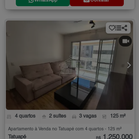
WhatsApp
Contatar
4 quartos
2 suítes
3 vagas
125 m²
Apartamento à Venda no Tatuapé com 4 quartos - 125 m²
1.250.000
Tatuapé
R$