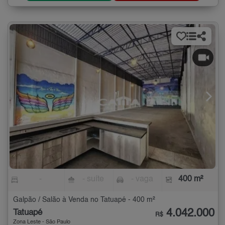
-
- suíte
- vaga
400 m²
Galpão / Salão à Venda no Tatuapé - 400 m²
4.042.000
Tatuapé
R$
Zona Leste - São Paulo