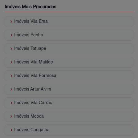
Imóveis Mais Procurados
keyboard_arrow_right
Imóveis Vila Ema
keyboard_arrow_right
Imóveis Penha
keyboard_arrow_right
Imóveis Tatuapé
keyboard_arrow_right
Imóveis Vila Matilde
keyboard_arrow_right
Imóveis Vila Formosa
keyboard_arrow_right
Imóveis Artur Alvim
keyboard_arrow_right
Imóveis Vila Carrão
keyboard_arrow_right
Imóveis Mooca
keyboard_arrow_right
Imóveis Cangaíba