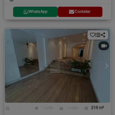
WhatsApp
Contatar
-
- suíte
- vaga
216 m²