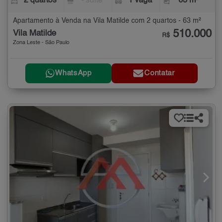
2 quartos
- suíte
1 vaga
63 m²
Apartamento à Venda na Vila Matilde com 2 quartos - 63 m²
510.000
Vila Matilde
R$
Zona Leste - São Paulo
WhatsApp
Contatar