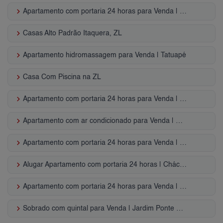
keyboard_arrow_right
Apartamento com portaria 24 horas para Venda | Cidade Mãe do Céu
keyboard_arrow_right
Casas Alto Padrão Itaquera, ZL
keyboard_arrow_right
Apartamento hidromassagem para Venda | Tatuapé
keyboard_arrow_right
Casa Com Piscina na ZL
keyboard_arrow_right
Apartamento com portaria 24 horas para Venda | Vila Santana
keyboard_arrow_right
Apartamento com ar condicionado para Venda | Cidade Mãe do Céu
keyboard_arrow_right
Apartamento com portaria 24 horas para Venda | Vila Centenário
keyboard_arrow_right
Alugar Apartamento com portaria 24 horas | Chácara Santo Antônio (ZL)
keyboard_arrow_right
Apartamento com portaria 24 horas para Venda | Quarta Parada
keyboard_arrow_right
Sobrado com quintal para Venda | Jardim Ponte Rasa