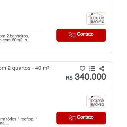
Contato
com 2 banheiros,
o com 60m2, b...
m 2 quartos - 40 m²
340.000
R$
Contato
mitórios,* rooftop, *
a ...