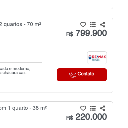
 quartos - 70 m²
799.900
R$
icado e moderno,
 chácara cali...
Contato
m 1 quarto - 38 m²
220.000
R$