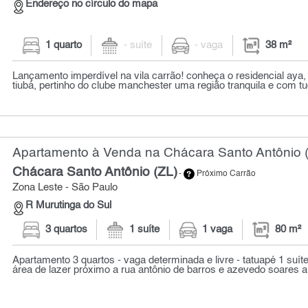
Endereço no círculo do mapa
1 quarto
- suíte
- vaga
38 m²
Lançamento imperdível na vila carrão! conheça o residencial aya, 
tiubá, pertinho do clube manchester uma região tranquila e com tud
Apartamento à Venda na Chácara Santo Antônio (
Chácara Santo Antônio (ZL)
-
Próximo Carrão
Zona Leste - São Paulo
R Murutinga do Sul
3 quartos
1 suíte
1 vaga
80 m²
Apartamento 3 quartos - vaga determinada e livre - tatuapé 1 suít
área de lazer próximo a rua antônio de barros e azevedo soares a 