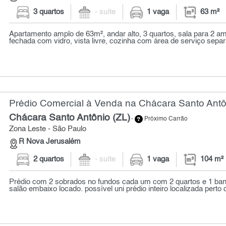
3 quartos
- suíte
1 vaga
63 m²
Apartamento amplo de 63m², andar alto, 3 quartos, sala para 2 a
fechada com vidro, vista livre, cozinha com área de serviço sepa
Prédio Comercial à Venda na Chácara Santo Antôn
Chácara Santo Antônio (ZL)
-
Próximo Carrão
Zona Leste - São Paulo
R Nova Jerusalém
2 quartos
- suíte
1 vaga
104 m²
Prédio com 2 sobrados no fundos cada um com 2 quartos e 1 ban
salão embaixo locado. possível uni prédio inteiro localizada perto 