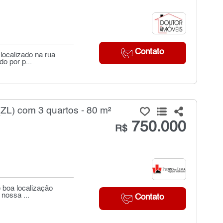
Contato
localizado na rua
o por p...
ZL) com 3 quartos - 80 m²
750.000
R$
e boa localização
nossa ...
Contato