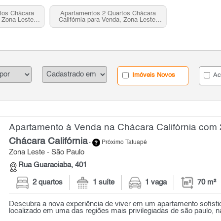
tos Chácara
Apartamentos 2 Quartos Chácara
, Zona Leste,
Califórnia para Venda, Zona Leste,
SP
Imóveis Novos
Ac
Apartamento à Venda na Chácara Califórnia com 2
Chácara Califórnia
-
Próximo Tatuapé
Zona Leste - São Paulo
Rua Guaraciaba, 401
2 quartos
1 suíte
1 vaga
70 m²
Descubra a nova experiência de viver em um apartamento sofist
localizado em uma das regiões mais privilegiadas de são paulo, na