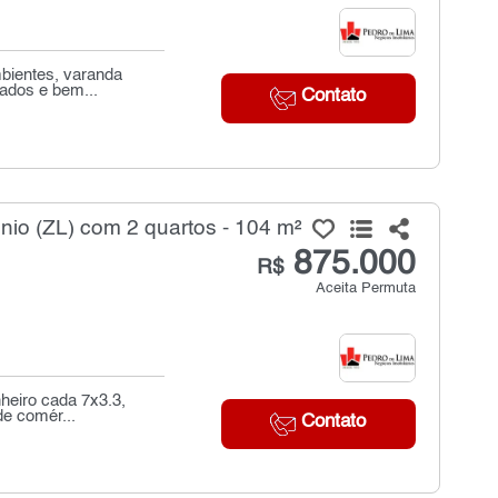
mbientes, varanda
rados e bem...
Contato
io (ZL) com 2 quartos - 104 m²
875.000
R$
Aceita Permuta
heiro cada 7x3.3,
de comér...
Contato