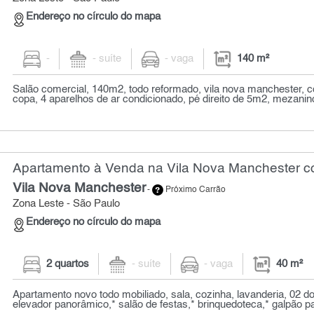
Endereço no círculo do mapa
-
- suíte
- vaga
140 m²
Salão comercial, 140m2, todo reformado, vila nova manchester, 
copa, 4 aparelhos de ar condicionado, pé direito de 5m2, mezanin
Apartamento à Venda na Vila Nova Manchester co
Vila Nova Manchester
-
Próximo Carrão
Zona Leste - São Paulo
Endereço no círculo do mapa
2 quartos
- suíte
- vaga
40 m²
Apartamento novo todo mobiliado, sala, cozinha, lavanderia, 02 dor
elevador panorâmico,* salão de festas,* brinquedoteca,* galpão par