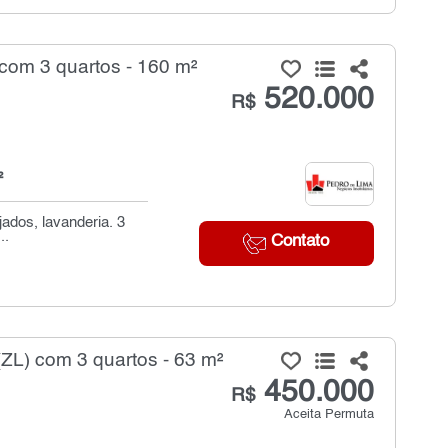
com 3 quartos - 160 m²
520.000
R$
²
ados, lavanderia. 3
..
Contato
ZL) com 3 quartos - 63 m²
450.000
R$
Aceita Permuta