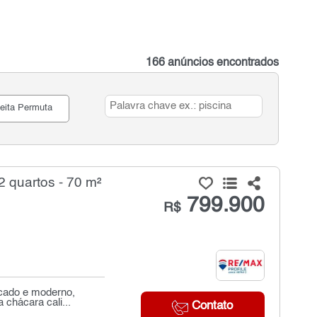
166 anúncios encontrados
eita Permuta
 quartos - 70 m²
799.900
R$
icado e moderno,
 chácara cali...
Contato