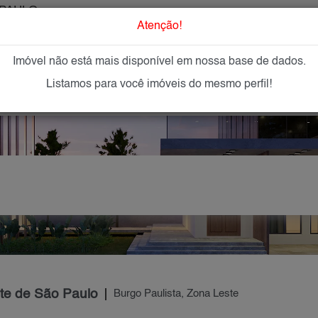
PAULO
O que Procur
Atenção!
Imóvel não está mais disponível em nossa base de dados.
GAR
IMÓVEIS NOVOS
IMOBILIÁRIAS
OFEREÇA
Listamos para você imóveis do mesmo perfil!
ste de São Paulo
Burgo Paulista, Zona Leste