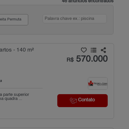
46 anúncios encontrados
eita Permuta
rtos - 140 m²
570.000
R$
²
a parte superior
a quadra ...
Contato