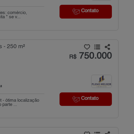
Contato
des: comércio,
a * se v...
s - 250 m²
750.000
R$
²
Contato
 - ótima localização
parte ...