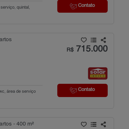
Contato
erviço, quintal,
artos
715.000
R$
Contato
wc, área de serviço
rtos - 400 m²