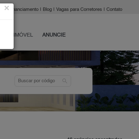
×
a?
|
Financiamento
|
Blog
|
Vagas para Corretores
|
Contato
 SEU IMÓVEL
ANUNCIE
search