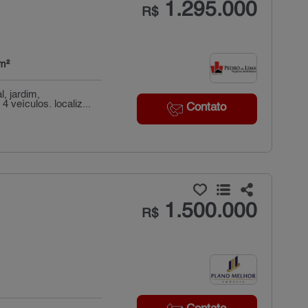
1.295.000
R$
m²
, jardim,
 veículos. localiz...
Contato
1.500.000
R$