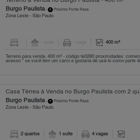
Terreno à Venda no Burgo Paulista - 400 m²
Burgo Paulista
-
Próximo Ponte Rasa
Zona Leste - São Paulo
-
- suíte
- vaga
400 m²
Terreno para venda, 400 m² - código te0280 proximidades: comérc
acesso * se você tem um carro e gostaria de usá-lo como parte 
Casa Térrea à Venda no Burgo Paulista com 2 qu
Burgo Paulista
-
Próximo Ponte Rasa
Zona Leste - São Paulo
2 quartos
1 suíte
4 vagas
-