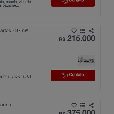
Contato
io, escola, vias de
de pagame...
rtos - 37 m²
215.000
R$
Contato
zinha funcional, 01
artos
375.000