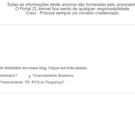
Todas as informações deste anúncio são fornecidas pelo anunciant
O Portal ZL Imóvel fica isento de qualquer responsabilidade.
Creci - Procure sempre um corretor credenciado.
 imobiliário em nosso blog. Clique nos links abaixo:
keyboard_arrow_right
mobiliário?
Financiamento Bradesco
 Financamento: TR, IPCA ou Poupança?