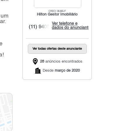
CRECI: 36.665-F
Hilton Gestor Imobiliário
, um
ar.
Ver telefone e
e
(11) 9408...
dados do anunciante
e
Ver todas ofertas deste anunciante
a!
28
anúncios encontrados
Desde
março de 2020