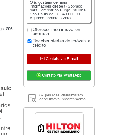
igo:
206
Oferecer meu imóvel em
permuta
Receber ofertas de imóveis e
crédito
Contato via E-mail
Contato via WhatsApp
Paulo
el
67 pessoas visualizaram
esse imóvel recentemente
rtos
4
.
ntre
e um