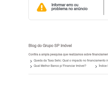
Informar erro ou
problema no anúncio
Blog do Grupo SP Imóvel
Confira a ampla pesquisa que realizamos sobre financiamento
keyboard_arrow_right
Queda da Taxa Selic: Qual o impacto no financiamento i
keyboard_arrow_right
keyboard_arrow_right
Qual Melhor Banco p/ Financiar Imóvel?
Índice