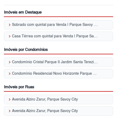
Imóveis em Destaque
keyboard_arrow_right
Sobrado com quintal para Venda | Parque Savoy City
keyboard_arrow_right
Casa Térrea com quintal para Venda | Parque Savoy City
Imóveis por Condomínios
keyboard_arrow_right
Condomínio Cristal Parque II Jardim Santa Terezinha (ZL)
keyboard_arrow_right
Condomínio Residencial Novo Horizonte Parque Savoy City
Imóveis por Ruas
keyboard_arrow_right
Avenida Alziro Zarur, Parque Savoy City
keyboard_arrow_right
Avenida Alziro Zarur, Parque Savoy City