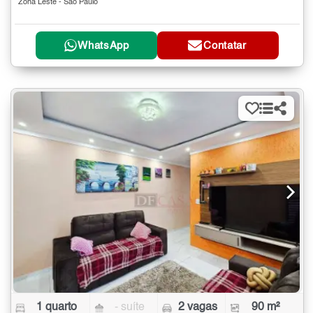
Zona Leste - São Paulo
WhatsApp
Contatar
1 quarto
- suíte
2 vagas
90 m²