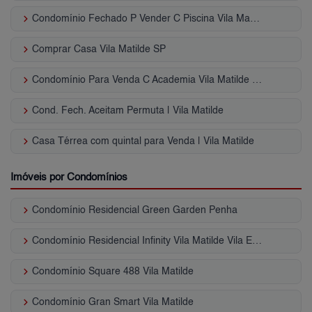
keyboard_arrow_right
Condomínio Fechado P Vender C Piscina Vila Matilde - SP
keyboard_arrow_right
Comprar Casa Vila Matilde SP
keyboard_arrow_right
Condomínio Para Venda C Academia Vila Matilde - SP
keyboard_arrow_right
Cond. Fech. Aceitam Permuta | Vila Matilde
keyboard_arrow_right
Casa Térrea com quintal para Venda | Vila Matilde
Imóveis por Condomínios
keyboard_arrow_right
Condomínio Residencial Green Garden Penha
keyboard_arrow_right
Condomínio Residencial Infinity Vila Matilde Vila Esperança
keyboard_arrow_right
Condomínio Square 488 Vila Matilde
keyboard_arrow_right
Condomínio Gran Smart Vila Matilde