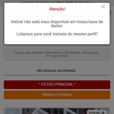
O PORTAL DE IMÓVEIS DA
ZONA LESTE
DE SÃO PAULO
×
Atenção!
Imóvel não está mais disponível em nossa base de
HOME
ZONA LESTE
COMPRAR
VILA MATILDE
dados.
Imóveis à Venda na Vila Matilde, Zona Leste de São Paulo
Listamos para você imóveis do mesmo perfil!
Vila Matilde, Zona Leste
Casas que Aceitam Permuta na Vila Matilde, Zona Leste,
SP para Venda
644 anúncios encontrados
* FILTRO PRINCIPAL *
Refinar e Ordenar