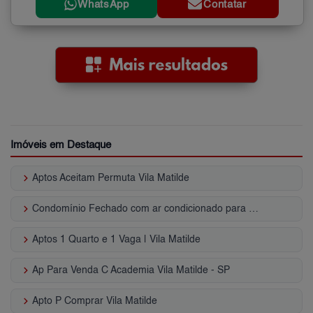
WhatsApp
Contatar
Imóveis em Destaque
keyboard_arrow_right
Aptos Aceitam Permuta Vila Matilde
keyboard_arrow_right
Condomínio Fechado com ar condicionado para Venda | Vila Matilde
keyboard_arrow_right
Aptos 1 Quarto e 1 Vaga | Vila Matilde
keyboard_arrow_right
Ap Para Venda C Academia Vila Matilde - SP
keyboard_arrow_right
Apto P Comprar Vila Matilde