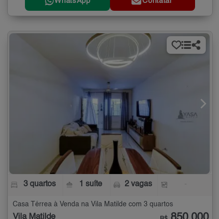
WhatsApp
Contatar
3 quartos
1 suíte
2 vagas
-
Casa Térrea à Venda na Vila Matilde com 3 quartos
850.000
Vila Matilde
R$