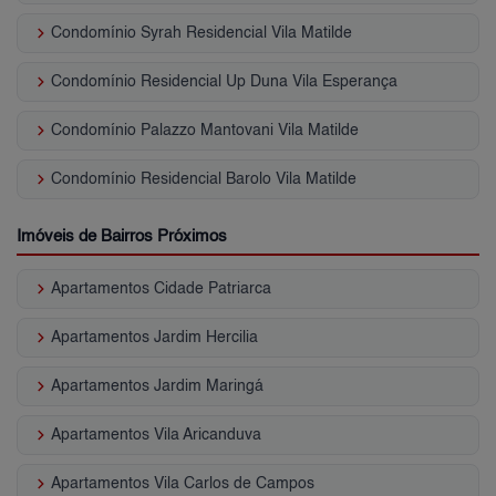
keyboard_arrow_right
Condomínio Syrah Residencial Vila Matilde
keyboard_arrow_right
Condomínio Residencial Up Duna Vila Esperança
keyboard_arrow_right
Condomínio Palazzo Mantovani Vila Matilde
keyboard_arrow_right
Condomínio Residencial Barolo Vila Matilde
Imóveis de Bairros Próximos
keyboard_arrow_right
Apartamentos Cidade Patriarca
keyboard_arrow_right
Apartamentos Jardim Hercilia
keyboard_arrow_right
Apartamentos Jardim Maringá
keyboard_arrow_right
Apartamentos Vila Aricanduva
keyboard_arrow_right
Apartamentos Vila Carlos de Campos