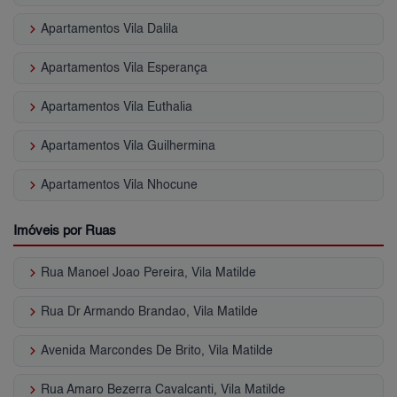
keyboard_arrow_right
Apartamentos Vila Dalila
keyboard_arrow_right
Apartamentos Vila Esperança
keyboard_arrow_right
Apartamentos Vila Euthalia
keyboard_arrow_right
Apartamentos Vila Guilhermina
keyboard_arrow_right
Apartamentos Vila Nhocune
Imóveis por Ruas
keyboard_arrow_right
Rua Manoel Joao Pereira, Vila Matilde
keyboard_arrow_right
Rua Dr Armando Brandao, Vila Matilde
keyboard_arrow_right
Avenida Marcondes De Brito, Vila Matilde
keyboard_arrow_right
Rua Amaro Bezerra Cavalcanti, Vila Matilde