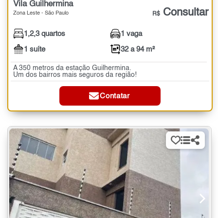
Vila Guilhermina
Consultar
Zona Leste - São Paulo
R$
1,2,3 quartos
1 vaga
1 suíte
32 a 94 m²
A 350 metros da estação Guilhermina.
Um dos bairros mais seguros da região!
Contatar