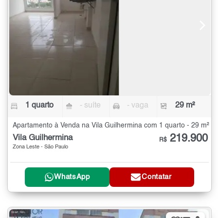
1 quarto
- suíte
- vaga
29 m²
Apartamento à Venda na Vila Guilhermina com 1 quarto - 29 m²
219.900
Vila Guilhermina
R$
Zona Leste - São Paulo
WhatsApp
Contatar