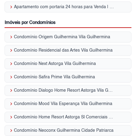
keyboard_arrow_right
Apartamento com portaria 24 horas para Venda | Vila Guilhermina
Imóveis por Condomínios
keyboard_arrow_right
Condomínio Origem Guilhermina Vila Guilhermina
keyboard_arrow_right
Condomínio Residencial das Artes Vila Guilhermina
keyboard_arrow_right
Condomínio Next Astorga Vila Guilhermina
keyboard_arrow_right
Condomínio Safira Prime Vila Guilhermina
keyboard_arrow_right
Condomínio Dialogo Home Resort Astorga Vila Guilhermina
keyboard_arrow_right
Condomínio Mood Vila Esperança Vila Guilhermina
keyboard_arrow_right
Condomínio Home Resort Astorga Sl Comerciais Vila Guilhermina
keyboard_arrow_right
Condomínio Neoconx Guilhermina Cidade Patriarca