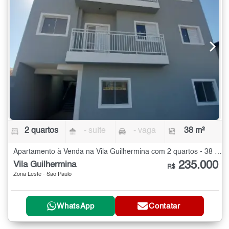
2 quartos
- suíte
- vaga
38 m²
Apartamento à Venda na Vila Guilhermina com 2 quartos - 38 m²
235.000
Vila Guilhermina
R$
Zona Leste - São Paulo
WhatsApp
Contatar