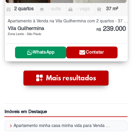
2 quartos
- suíte
- vaga
37 m²
Apartamento à Venda na Vila Guilhermina com 2 quartos - 37 m²
239.000
Vila Guilhermina
R$
Zona Leste - São Paulo
WhatsApp
Contatar
Imóveis em Destaque
keyboard_arrow_right
Apartamento minha casa minha vida para Venda | Vila Guilhermina