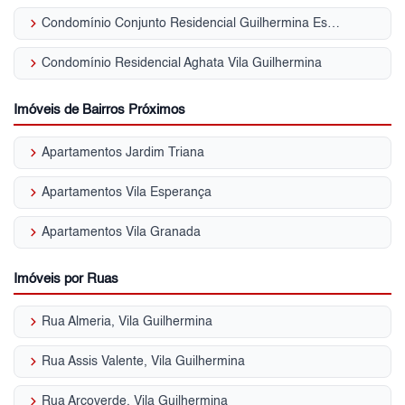
keyboard_arrow_right
Condomínio Conjunto Residencial Guilhermina Esperança Vila Guilhermina
keyboard_arrow_right
Condomínio Residencial Aghata Vila Guilhermina
Imóveis de Bairros Próximos
keyboard_arrow_right
Apartamentos Jardim Triana
keyboard_arrow_right
Apartamentos Vila Esperança
keyboard_arrow_right
Apartamentos Vila Granada
Imóveis por Ruas
keyboard_arrow_right
Rua Almeria, Vila Guilhermina
keyboard_arrow_right
Rua Assis Valente, Vila Guilhermina
keyboard_arrow_right
Rua Arcoverde, Vila Guilhermina