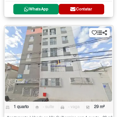
WhatsApp
Contatar
1 quarto
- suíte
- vaga
29 m²