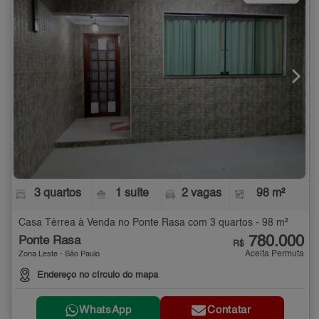
3 quartos
1 suíte
2 vagas
98 m²
Casa Térrea à Venda no Ponte Rasa com 3 quartos - 98 m²
780.000
Ponte Rasa
R$
Aceita Permuta
Zona Leste - São Paulo
Endereço no círculo do mapa
WhatsApp
Contatar