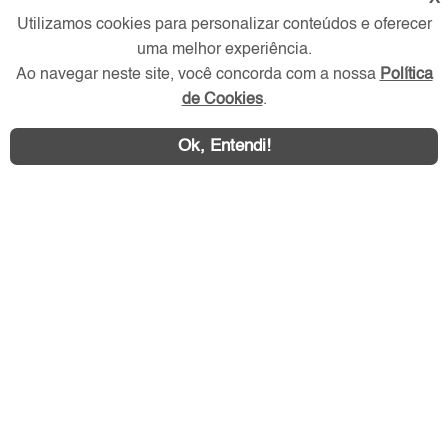
Verificada por
Utilizamos cookies para personalizar conteúdos e oferecer
uma melhor experiência.
Redes Sociais
Ao navegar neste site, você concorda com a nossa
Política
de Cookies
.
Ok, Entendi!
Área exclusiva aos anunciantes,
acesse sua conta: