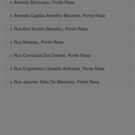
keyboard_arrow_right
Avenida Boturussu, Ponte Rasa
keyboard_arrow_right
Avenida Capitao Anselmo Barcelos, Ponte Rasa
keyboard_arrow_right
Rua Ana Soares Barcelos, Ponte Rasa
keyboard_arrow_right
Rua Baiepau, Ponte Rasa
keyboard_arrow_right
Rua Carnauba Dos Dantas, Ponte Rasa
keyboard_arrow_right
Rua Engenheiro Osvaldo Andreani, Ponte Rasa
keyboard_arrow_right
Rua Jacome Teles De Menezes, Ponte Rasa