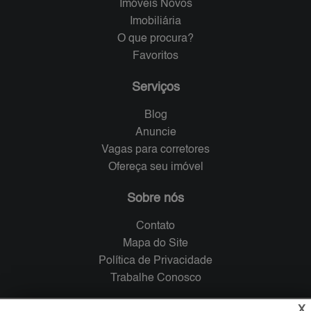
Imóveis Novos
Imobiliária
O que procura?
Favoritos
Serviços
Blog
Anuncie
Vagas para corretores
Ofereça seu imóvel
Sobre nós
Contato
Mapa do Site
Política de Privacidade
Trabalhe Conosco
X