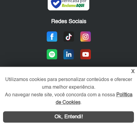
Verificada por
Redes Sociais
X
Utilizamos cookies para personalizar conteúdos e oferecer
Área exclusiva aos anunciantes,
uma melhor experiência.
acesse sua conta:
Ao navegar neste site, você concorda com a nossa
Política
de Cookies
.
Ok, Entendi!
WhatsApp
Contatar