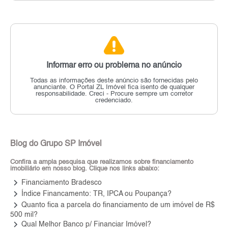
Informar erro ou problema no anúncio
Todas as informações deste anúncio são fornecidas pelo
anunciante.
O Portal ZL Imóvel fica isento de qualquer
responsabilidade.
Creci - Procure sempre um corretor
credenciado.
Blog do Grupo SP Imóvel
Confira a ampla pesquisa que realizamos sobre financiamento
imobiliário em nosso blog. Clique nos links abaixo:
keyboard_arrow_right
Financiamento Bradesco
keyboard_arrow_right
Índice Financamento: TR, IPCA ou Poupança?
keyboard_arrow_right
Quanto fica a parcela do financiamento de um imóvel de R$
500 mil?
keyboard_arrow_right
Qual Melhor Banco p/ Financiar Imóvel?