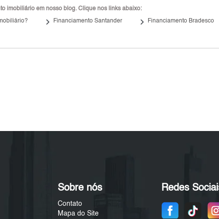
 imobiliário em nosso blog. Clique nos links abaixo:
keyboard_arrow_right
keyboard_arrow_right
mobiliário?
Financiamento Santander
Financiamento Bradesco
Sobre nós
Redes Sociai
Contato
Mapa do Site