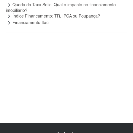
keyboard_arrow_right
Queda da Taxa Selic: Qual o impacto no financiamento
imobiliário?
keyboard_arrow_right
Índice Financamento: TR, IPCA ou Poupança?
keyboard_arrow_right
Financiamento Itaú