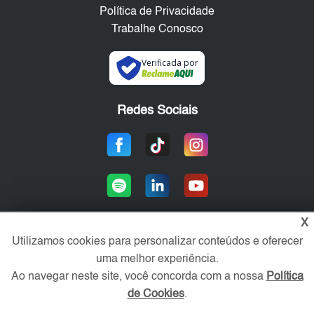
Política de Privacidade
Trabalhe Conosco
Verificada por
Redes Sociais
X
Utilizamos cookies para personalizar conteúdos e oferecer
Área exclusiva aos anunciantes,
uma melhor experiência.
acesse sua conta:
Ao navegar neste site, você concorda com a nossa
Política
de Cookies
.