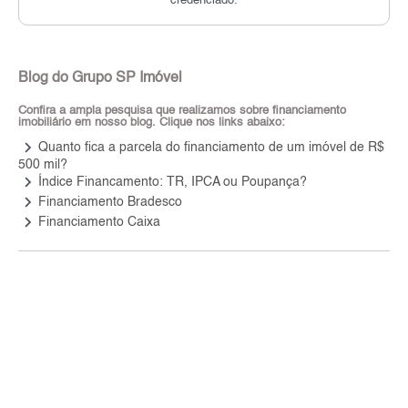
credenciado.
Blog do Grupo SP Imóvel
Confira a ampla pesquisa que realizamos sobre financiamento
imobiliário em nosso blog. Clique nos links abaixo:
keyboard_arrow_right
Quanto fica a parcela do financiamento de um imóvel de R$
500 mil?
keyboard_arrow_right
Índice Financamento: TR, IPCA ou Poupança?
keyboard_arrow_right
Financiamento Bradesco
keyboard_arrow_right
Financiamento Caixa