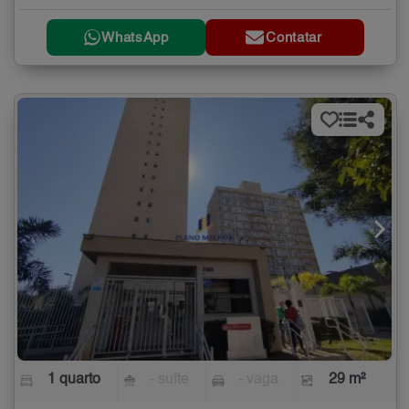
WhatsApp
Contatar
1 quarto
- suíte
- vaga
29 m²