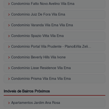
keyboard_arrow_right
Condomínio Fatto Novo Avelino Vila Ema
keyboard_arrow_right
Condomínio Juiz De Fora Vila Ema
keyboard_arrow_right
Condomínio Varanda Vila Ema Vila Ema
keyboard_arrow_right
Condomínio Spazio Vitta Vila Ema
keyboard_arrow_right
Condomínio Portal Vila Prudente - Plano&Vila Zelina Vila Graciosa
keyboard_arrow_right
Condomínio Beverly Hills Vila Ivone
keyboard_arrow_right
Condomínio Lisse Residence Vila Ema
keyboard_arrow_right
Condomínio Prisma Vila Ema Vila Ema
Imóveis de Bairros Próximos
keyboard_arrow_right
Apartamentos Jardim Ana Rosa