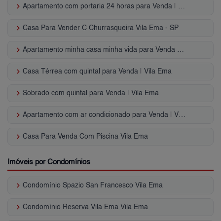
keyboard_arrow_right
Apartamento com portaria 24 horas para Venda | Vila Ema
keyboard_arrow_right
Casa Para Vender C Churrasqueira Vila Ema - SP
keyboard_arrow_right
Apartamento minha casa minha vida para Venda | Vila Ema
keyboard_arrow_right
Casa Térrea com quintal para Venda | Vila Ema
keyboard_arrow_right
Sobrado com quintal para Venda | Vila Ema
keyboard_arrow_right
Apartamento com ar condicionado para Venda | Vila Ema
keyboard_arrow_right
Casa Para Venda Com Piscina Vila Ema
Imóveis por Condomínios
keyboard_arrow_right
Condomínio Spazio San Francesco Vila Ema
keyboard_arrow_right
Condomínio Reserva Vila Ema Vila Ema