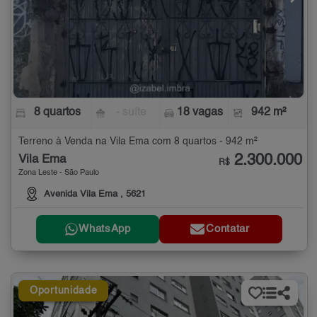
8 quartos
- suíte
18 vagas
942 m²
Terreno à Venda na Vila Ema com 8 quartos - 942 m²
2.300.000
Vila Ema
R$
Zona Leste - São Paulo
Avenida Vila Ema , 5621
WhatsApp
Contatar
Oportunidade