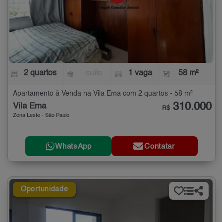
2 quartos
- suíte
1 vaga
58 m²
Apartamento à Venda na Vila Ema com 2 quartos - 58 m²
310.000
Vila Ema
R$
Zona Leste - São Paulo
WhatsApp
Contatar
Oportunidade