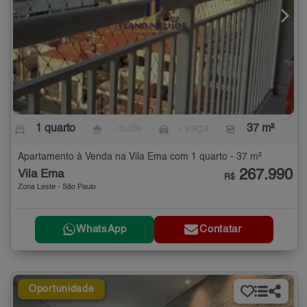
1 quarto
- suíte
- vaga
37 m²
Apartamento à Venda na Vila Ema com 1 quarto - 37 m²
267.990
Vila Ema
R$
Zona Leste - São Paulo
WhatsApp
Contatar
Oportunidade