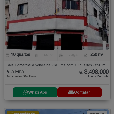
10 quartos
- suíte
- vaga
250 m²
Sala Comercial à Venda na Vila Ema com 10 quartos - 250 m²
3.498.000
Vila Ema
R$
Aceita Permuta
Zona Leste - São Paulo
WhatsApp
Contatar