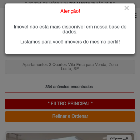
O PORTAL DE IMÓVEIS DA
ZONA LESTE
DE SÃO PAULO
×
Atenção!
Imóvel não está mais disponível em nossa base de
HOME
ZONA LESTE
COMPRAR
VILA EMA
dados.
Imóveis à Venda na Vila Ema, Zona Leste de São Paulo
Listamos para você imóveis do mesmo perfil!
Vila Ema, Zona Leste
Apartamentos 2 Quartos Vila Ema para Venda, Zona
Leste, SP
334 anúncios encontrados
* FILTRO PRINCIPAL *
Refinar e Ordenar