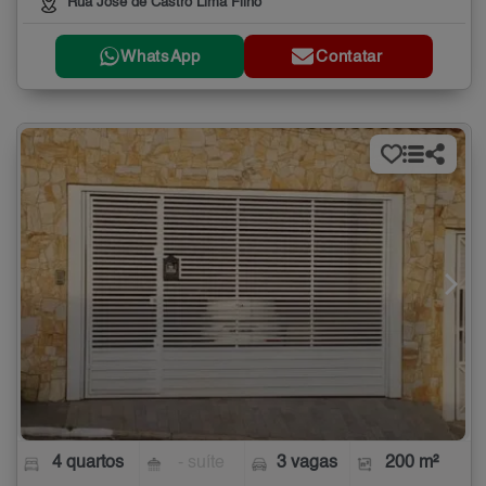
Rua José de Castro Lima Filho
WhatsApp
Contatar
4 quartos
- suíte
3 vagas
200 m²