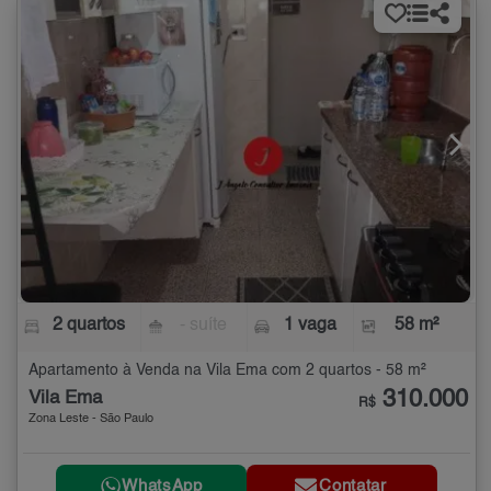
2 quartos
- suíte
1 vaga
58 m²
Apartamento à Venda na Vila Ema com 2 quartos - 58 m²
310.000
Vila Ema
R$
Zona Leste - São Paulo
WhatsApp
Contatar