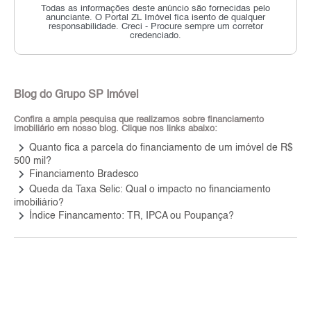
Todas as informações deste anúncio são fornecidas pelo
anunciante.
O Portal ZL Imóvel fica isento de qualquer
responsabilidade.
Creci - Procure sempre um corretor
credenciado.
Blog do Grupo SP Imóvel
Confira a ampla pesquisa que realizamos sobre financiamento
imobiliário em nosso blog. Clique nos links abaixo:
keyboard_arrow_right
Quanto fica a parcela do financiamento de um imóvel de R$
500 mil?
keyboard_arrow_right
Financiamento Bradesco
keyboard_arrow_right
Queda da Taxa Selic: Qual o impacto no financiamento
imobiliário?
keyboard_arrow_right
Índice Financamento: TR, IPCA ou Poupança?