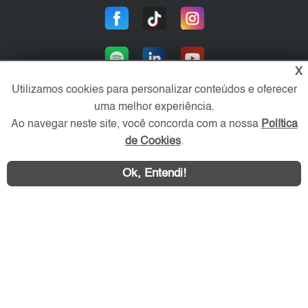
X
Utilizamos cookies para personalizar conteúdos e oferecer
uma melhor experiência.
Ao navegar neste site, você concorda com a nossa
Política
Área exclusiva aos anunciantes,
acesse sua conta:
de Cookies
.
Ok, Entendi!
WhatsApp
Contatar
ZL Imóvel © 2026 - Todos os direitos reservados