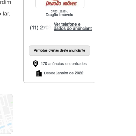
ardim
CRECI: 22.851-J
lar.
Dragão Imóveis
Ver telefone e
(11) 2703...
dados do anunciante
Ver todas ofertas deste anunciante
170
anúncios encontrados
Desde
janeiro de 2022