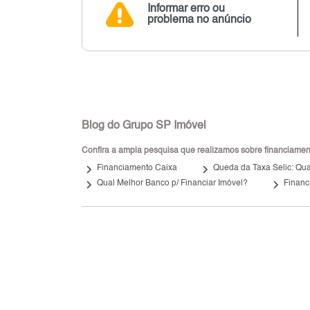
Informar erro ou
problema no anúncio
Blog do Grupo SP Imóvel
Confira a ampla pesquisa que realizamos sobre financiamento
keyboard_arrow_right
keyboard_arrow_right
Financiamento Caixa
Queda da Taxa Selic: Qual
keyboard_arrow_right
keyboard_arrow_right
Qual Melhor Banco p/ Financiar Imóvel?
Financ