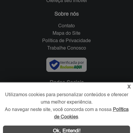
Ofereça seu imóvel
Sobre nós
Contato
Mapa do Site
Política de Privacidade
Trabalhe Conosco
Verificada por
Redes Sociais
X
Utilizamos cookies para personalizar conteúdos e oferecer
uma melhor experiência.
Ao navegar neste site, você concorda com a nossa
Política
de Cookies
.
Ok, Entendi!