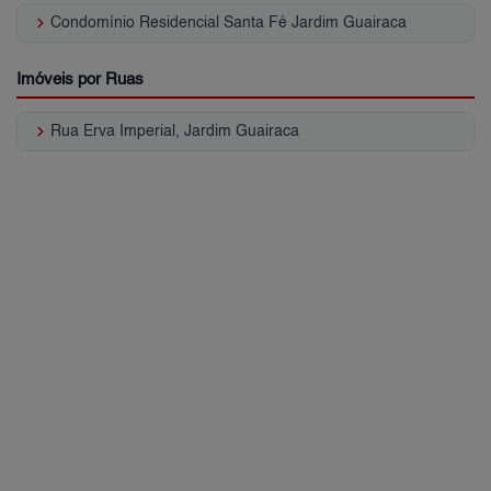
keyboard_arrow_right
Condomínio Residencial Santa Fé Jardim Guairaca
Imóveis por Ruas
keyboard_arrow_right
Rua Erva Imperial, Jardim Guairaca