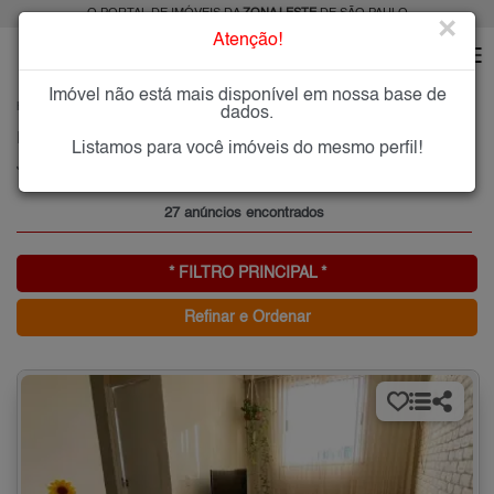
O PORTAL DE IMÓVEIS DA
ZONA LESTE
DE SÃO PAULO
×
Atenção!
Imóvel não está mais disponível em nossa base de
HOME
ZONA LESTE
COMPRAR
JARDIM GUAIRACA
dados.
Imóveis à Venda no Jardim Guairaca, Zona Leste de São Paulo
Listamos para você imóveis do mesmo perfil!
Jardim Guairaca, Zona Leste
27 anúncios encontrados
* FILTRO PRINCIPAL *
Refinar e Ordenar