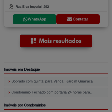
Rua Erva Imperial, 292
WhatsApp
Contatar
Imóveis em Destaque
keyboard_arrow_right
Sobrado com quintal para Venda | Jardim Guairaca
keyboard_arrow_right
Condomínio Fechado com portaria 24 horas para Venda | Jardim Guairaca
Imóveis por Condomínios