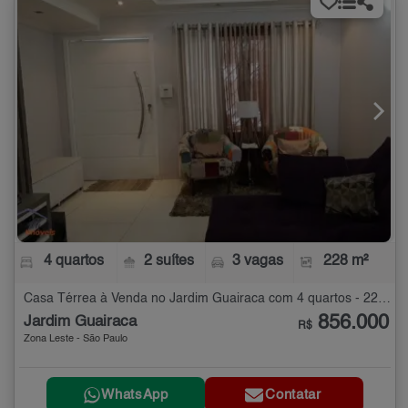
4 quartos
2 suítes
3 vagas
228 m²
Casa Térrea à Venda no Jardim Guairaca com 4 quartos - 228 m²
856.000
Jardim Guairaca
R$
Zona Leste - São Paulo
WhatsApp
Contatar