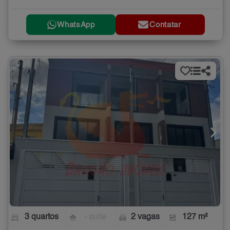
WhatsApp
Contatar
3 quartos
- suíte
2 vagas
127 m²