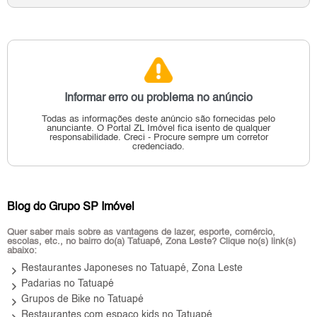
Informar erro ou problema no anúncio
Todas as informações deste anúncio são fornecidas pelo
anunciante.
O Portal ZL Imóvel fica isento de qualquer
responsabilidade.
Creci - Procure sempre um corretor
credenciado.
Blog do Grupo SP Imóvel
Quer saber mais sobre as vantagens de lazer, esporte, comércio,
escolas, etc., no bairro do(a) Tatuapé, Zona Leste? Clique no(s) link(s)
abaixo:
keyboard_arrow_right
Restaurantes Japoneses no Tatuapé, Zona Leste
keyboard_arrow_right
Padarias no Tatuapé
keyboard_arrow_right
Grupos de Bike no Tatuapé
Restaurantes com espaço kids no Tatuapé