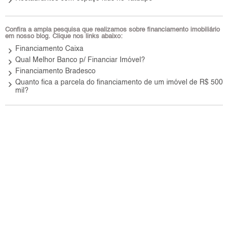
keyboard_arrow_right
Confira a ampla pesquisa que realizamos sobre financiamento imobiliário
em nosso blog. Clique nos links abaixo:
keyboard_arrow_right
Financiamento Caixa
keyboard_arrow_right
Qual Melhor Banco p/ Financiar Imóvel?
keyboard_arrow_right
Financiamento Bradesco
keyboard_arrow_right
Quanto fica a parcela do financiamento de um imóvel de R$ 500
mil?