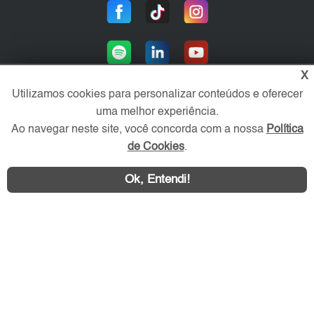
X
Utilizamos cookies para personalizar conteúdos e oferecer
uma melhor experiência.
Área exclusiva aos anunciantes,
Ao navegar neste site, você concorda com a nossa
Política
acesse sua conta:
de Cookies
.
Ok, Entendi!
WhatsApp
Contatar
ZL Imóvel © 2026 - Todos os direitos reservados