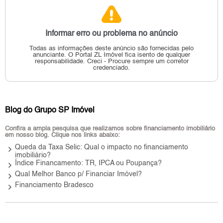
Informar erro ou problema no anúncio
Todas as informações deste anúncio são fornecidas pelo
anunciante.
O Portal ZL Imóvel fica isento de qualquer
responsabilidade.
Creci - Procure sempre um corretor
credenciado.
Blog do Grupo SP Imóvel
Confira a ampla pesquisa que realizamos sobre financiamento imobiliário
em nosso blog. Clique nos links abaixo:
keyboard_arrow_right
Queda da Taxa Selic: Qual o impacto no financiamento
imobiliário?
keyboard_arrow_right
Índice Financamento: TR, IPCA ou Poupança?
keyboard_arrow_right
Qual Melhor Banco p/ Financiar Imóvel?
keyboard_arrow_right
Financiamento Bradesco