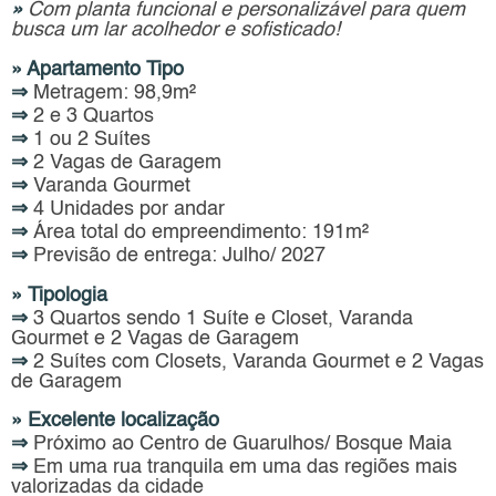
»
Com planta funcional e personalizável para quem
busca um lar acolhedor e sofisticado!
» Apartamento Tipo
⇒
Metragem: 98,9m²
⇒
2 e 3 Quartos
⇒
1 ou 2 Suítes
⇒
2 Vagas de Garagem
⇒
Varanda Gourmet
⇒
4 Unidades por andar
⇒
Área total do empreendimento: 191m²
⇒
Previsão de entrega: Julho/ 2027
» Tipologia
⇒
3 Quartos sendo 1 Suíte e Closet, Varanda
Gourmet e 2 Vagas de Garagem
⇒
2 Suítes com Closets, Varanda Gourmet e 2 Vagas
de Garagem
» Excelente localização
⇒
Próximo ao Centro de Guarulhos/ Bosque Maia
⇒
Em uma rua tranquila em uma das regiões mais
valorizadas da cidade