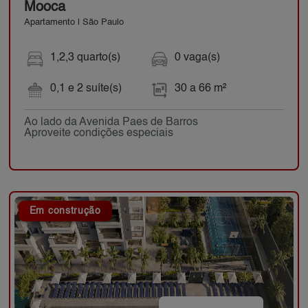
Mooca
Apartamento | São Paulo
1,2,3 quarto(s)
0 vaga(s)
0,1 e 2 suíte(s)
30 a 66 m²
Ao lado da Avenida Paes de Barros
Aproveite condições especiais
Em construção