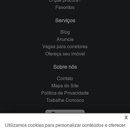
O que procura?
Favoritos
Serviços
Blog
Anuncie
Vagas para corretores
Ofereça seu imóvel
Sobre nós
Contato
Mapa do Site
Política de Privacidade
Trabalhe Conosco
Verificada por
X
Utilizamos cookies para personalizar conteúdos e oferecer