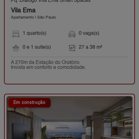
Pq. Diálogo Vila Ema Smart Spaces
Vila Ema
Apartamento | São Paulo
1 quarto(s)
0 vaga(s)
0 e 1 suíte(s)
27 a 38 m²
A 270m da Estação do Oratório.
Invista em conforto e comodidade.
Em construção