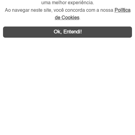
uma melhor experiência.
Redes Sociais
Ao navegar neste site, você concorda com a nossa
Política
de Cookies
.
Ok, Entendi!
Área exclusiva aos anunciantes,
acesse sua conta: