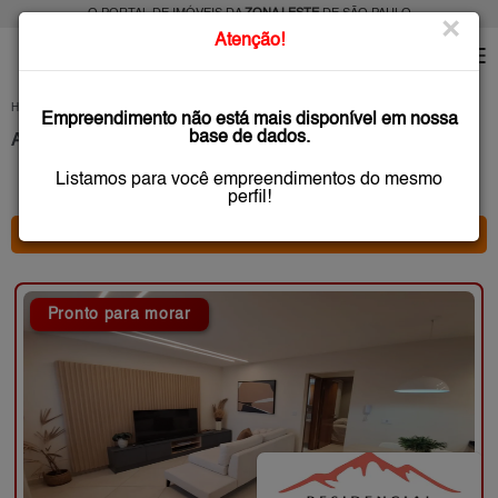
O PORTAL DE IMÓVEIS DA
ZONA LESTE
DE SÃO PAULO
×
Atenção!
HOME
LANÇAMENTOS
Empreendimento não está mais disponível em nossa
base de dados.
Apartamentos na Planta e Novos Zona Leste de São Paulo
Listamos para você empreendimentos do mesmo
48 anúncio(s) encontrado(s)
perfil!
* FILTRO PRINCIPAL *
Pronto para morar