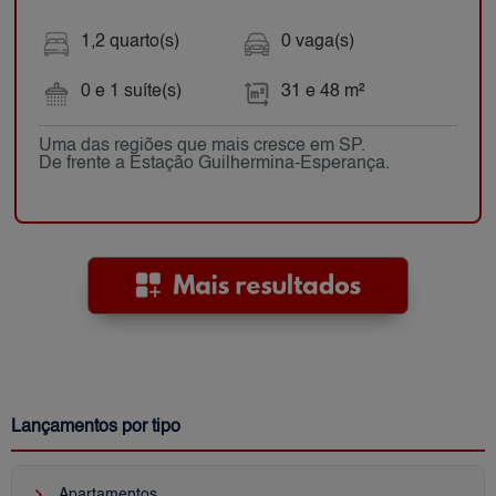
1,2 quarto(s)
0 vaga(s)
0 e 1 suíte(s)
31 e 48 m²
Uma das regiões que mais cresce em SP.
De frente a Estação Guilhermina-Esperança.
Lançamentos por tipo
keyboard_arrow_right
Apartamentos