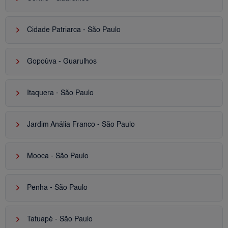
keyboard_arrow_right
Cidade Patriarca - São Paulo
keyboard_arrow_right
Gopoúva - Guarulhos
keyboard_arrow_right
Itaquera - São Paulo
keyboard_arrow_right
Jardim Anália Franco - São Paulo
keyboard_arrow_right
Mooca - São Paulo
keyboard_arrow_right
Penha - São Paulo
keyboard_arrow_right
Tatuapé - São Paulo