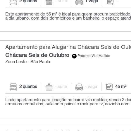
2 quartos
- suíte
1 vaga
-
Este apartamento de 56 m² é ideal para quem procura praticidade
a dia urbano. com dois dormitórios e um banheiro, o espaço atende 
Apartamento para Alugar na Chácara Seis de Out
Chácara Seis de Outubro
-
Próximo Vila Matilde
Zona Leste - São Paulo
2 quartos
- suíte
- vaga
45 m²
Lindo apartamento para locação no bairro vila matilde, sendo 2 d
armários embutidos, sala com painel e rack para tv, cozinha com 