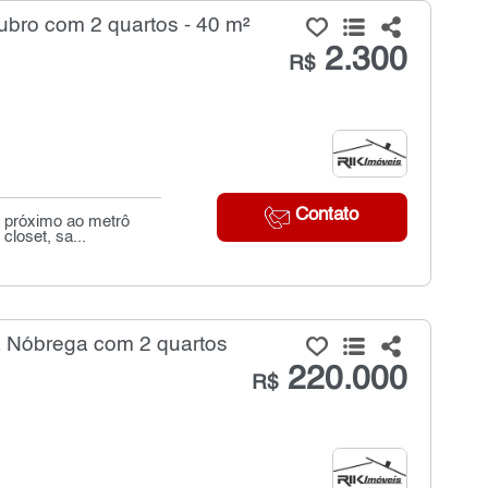
ubro com 2 quartos - 40 m²
2.300
R$
Contato
o próximo ao metrô
closet, sa...
 Nóbrega com 2 quartos
220.000
R$