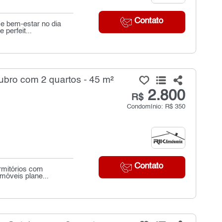
Contato
 e bem-estar no dia
perfeit...
ubro com 2 quartos - 45 m²
2.800
R$
Condomínio: R$ 350
Contato
ormitórios com
móveis plane...