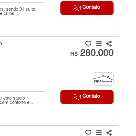
Contato
os, sendo 01 suíte,
ículos,...
o
280.000
R$
Contato
r este studio
com conforto e...