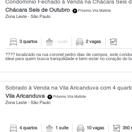
Condomínio Fechado à Venda na Chácara Seis d
Chácara Seis de Outubro
-
Próximo Vila Matilde
Zona Leste - São Paulo
3 quartos
- suíte
2 vagas
-
???? localizado na rua coronel pedro dias de campos, este condom
ideal para quem busca tranquilidade e bem-estar no coração do bai
Sobrado à Venda na Vila Aricanduva com 4 quarto
Vila Aricanduva
-
Próximo Vila Matilde
Zona Leste - São Paulo
4 quartos
1 suíte
10 vagas
350 