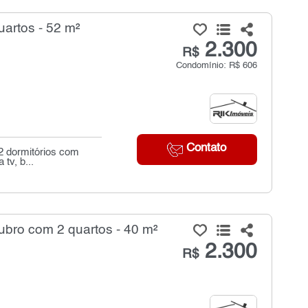
artos - 52 m²
2.300
R$
Condomínio: R$ 606
Contato
02 dormitórios com
tv, b...
ubro com 2 quartos - 40 m²
2.300
R$