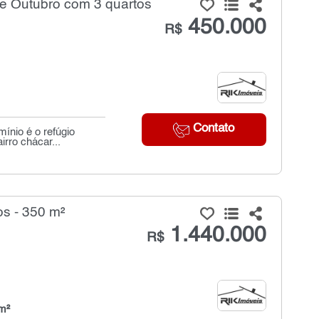
e Outubro com 3 quartos
450.000
R$
Contato
ínio é o refúgio
rro chácar...
s - 350 m²
1.440.000
R$
m²