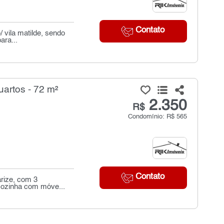
Contato
 vila matilde, sendo
ara...
artos - 72 m²
2.350
R$
Condomínio: R$ 565
Contato
arize, com 3
 cozinha com móve...