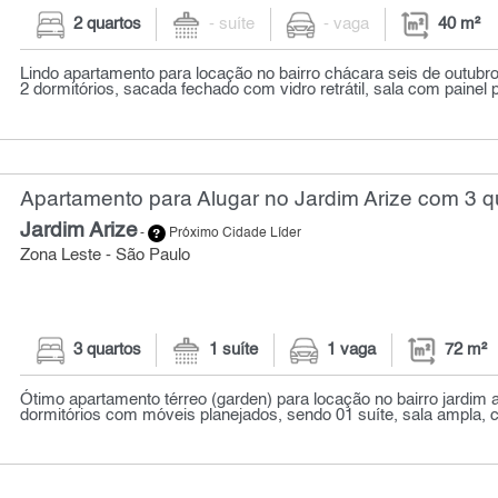
2 quartos
- suíte
- vaga
40 m²
Lindo apartamento para locação no bairro chácara seis de outubro/
2 dormitórios, sacada fechado com vidro retrátil, sala com painel p
Apartamento para Alugar no Jardim Arize com 3 qu
Jardim Arize
-
Próximo Cidade Líder
Zona Leste - São Paulo
3 quartos
1 suíte
1 vaga
72 m²
Ótimo apartamento térreo (garden) para locação no bairro jardim 
dormitórios com móveis planejados, sendo 01 suíte, sala ampla,